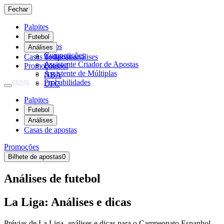
Fechar
Palpites
Futebol
Jogos
Análises
Competições
Casas de apostas
Todas as análises
Assistente Criador de Apostas
Promoções
Futebol
Assistente de Múltiplas
NBA
Probabilidades
UFC
Palpites
Futebol
Análises
Casas de apostas
Promoções
Bilhete de apostas
0
Análises de futebol
La Liga: Análises e dicas
Prévias de La Liga, análises e dicas para o Campeonato Espanhol