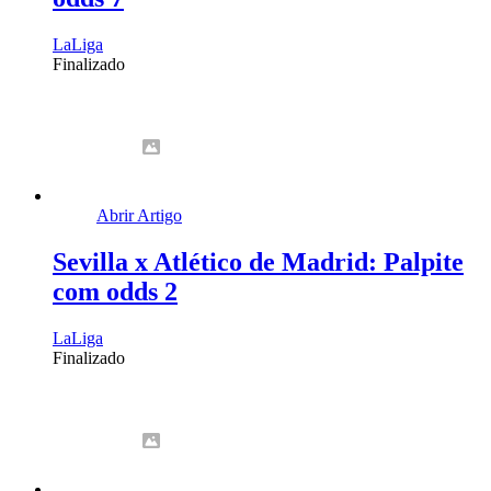
LaLiga
Finalizado
Abrir Artigo
Sevilla x Atlético de Madrid: Palpite
com odds 2
LaLiga
Finalizado