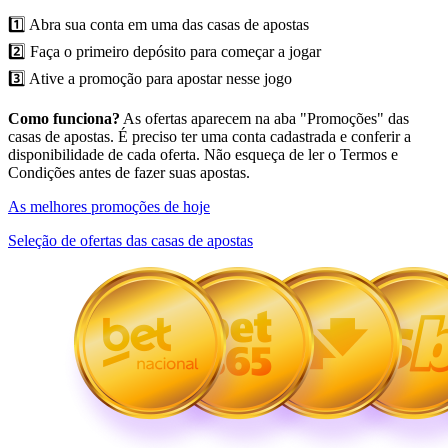
1️⃣ Abra sua conta em uma das casas de apostas
2️⃣ Faça o primeiro depósito para começar a jogar
3️⃣ Ative a promoção para apostar nesse jogo
Como funciona?
As ofertas aparecem na aba "Promoções" das
casas de apostas. É preciso ter uma conta cadastrada e conferir a
disponibilidade de cada oferta. Não esqueça de ler o Termos e
Condições antes de fazer suas apostas.
As melhores promoções de hoje
Seleção de ofertas das casas de apostas