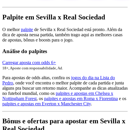
Palpite em Sevilla x Real Sociedad
O melhor
palpite
de Sevilla x Real Sociedad está pronto. Além da
dica de aposta nessa partida, também trago aqui as melhores casas
de apostas, bônus e boosts para o jogo.
Análise do palpites
Carregar aposta com odds 6+
18+, Aposte com responsabilidade, Ad.
Para apostas de odds altas, confira os
jogos do dia na Lista do
Pedro
, onde você encontra o melhor palpite de cada partida e junta
alguns pra buscar um retorno maior. Acompanhe as dicas atualizadas
no futebol mundial, como os
palpites e apostas em Chelsea x
Nottingham Forest
, os
palpites e apostas em Roma x Fiorentina
e os
palpites e apostas em Everton x Manchester City
.
Bônus e ofertas para apostar em Sevilla x
Real Sociedad