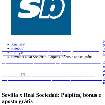
Sportingbet
N
Análises
/
Em alta
E
Futebol
/
Combo no Brasileirão = Até R$25 em apostas grátis!
Oferta válida
A
LaLiga
/
para múltipla, realizada pré-jogo ou ao vivo
R
Sevilla x Real Sociedad: Palpites, bônus e aposta grátis
Aposta mínima de R$5 nas Séries A, B, C e D do Brasileirão e nas
A
Séries A1, A2 e A3 do Brasileirão Feminino com odds mínima de 3.
n
A Aposta Grátis será válida por 24 horas. +18 | Ministério da
a
Fazenda adverte: Aposta não é investimento | T&C se aplicam |
e
Requerimento SIGAP 0004/2024, autorizado pela Portaria SPA/MF
A
nº 248/2025 | AD
0
Sevilla x Real Sociedad: Palpites, bônus e
aposta grátis