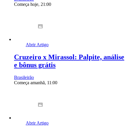
Começa hoje, 21:00
Abrir Artigo
Cruzeiro x Mirassol: Palpite, análise
e bônus grátis
Brasileirão
Começa amanhã, 11:00
Abrir Artigo