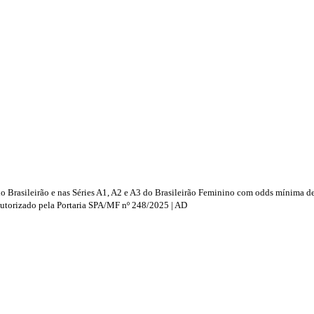
 do Brasileirão e nas Séries A1, A2 e A3 do Brasileirão Feminino com odds mínima de
utorizado pela Portaria SPA/MF nº 248/2025 | AD