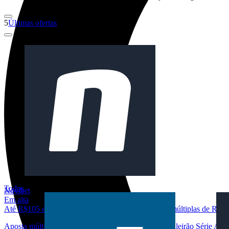
5
Últimas ofertas
Todos
Novibet
Em alta
Até R$105 em aposta bônus no Brasileirão
Apostas múltiplas de R$3
Aposta múltipla (odd mínima 4.00) de R$30 no Brasileirão Série A ne