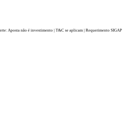
verte: Aposta não é investimento | T&C se aplicam | Requerimento SIGAP