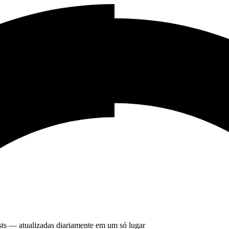
sts — atualizadas diariamente em um só lugar