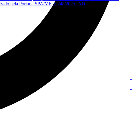
rizado pela Portaria SPA/MF nº 248/2025 | AD
S
A
S