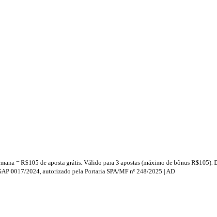
emana = R$105 de aposta grátis. Válido para 3 apostas (máximo de bônus R$105). Dev
IGAP 0017/2024, autorizado pela Portaria SPA/MF nº 248/2025 | AD