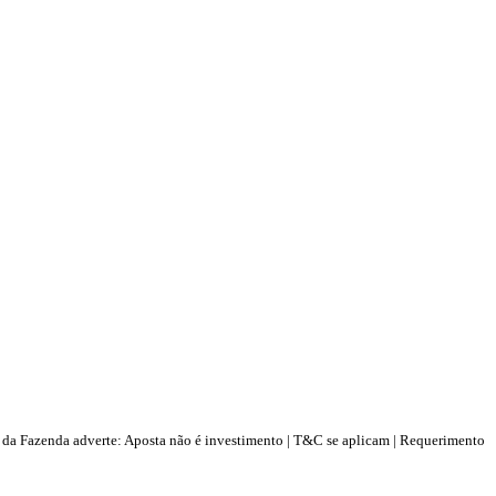
io da Fazenda adverte: Aposta não é investimento | T&C se aplicam | Requerimento