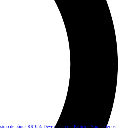
ximo de bônus R$105). Deve cilcar em "Participe Aqui" e ler os