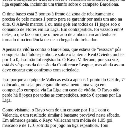
liga espanhola, incluindo um triunfo sobre o campeão Barcelona.
O time basco está 3 pontos à frente da zona de rebaixamento e
precisa de pelo menos 1 ponto para se garantir por mais um ano na
elite. O Alavés marcou 1 ou mais gols em todos os 11 jogos sob o
comando de Flores em La Liga. Em contrapartida, foi vazado em 9
deles, o que faz com que o mercado de ambos marcam tenha se
tornado uma tendência desde a chegada do treinador.
Apenas na vitória contra o Barcelona, que estava de “ressaca” pós-
conquista do título espanhol, e sobre o lanterna Real Oviedo, ambas
por 1 a 0, isso não foi registrado. O Rayo Vallecano, por sua vez,
está às vésperas da decisão da Conference League, mas ainda assim
deve encarar este confronto com seriedade.
Isso porque a equipe de Vallecas está a apenas 1 ponto do Getafe, 7º
colocado, ou seja, pode garantir novamente uma vaga em
competição europeia via La Liga em caso de vitória. O Rayo não
perde há 8 jogos por todas as competições, sendo 6 apenas por La
Liga.
Como visitante, o Rayo vem de um empate por 1 a 1 com o
Valencia, e um resultado similar é bastante provável neste sábado.
Em números gerais, o Rayo Vallecano tem média de 1,05 gol
marcado e de 1,16 sofrido por jogo na liga espanhola. Toni