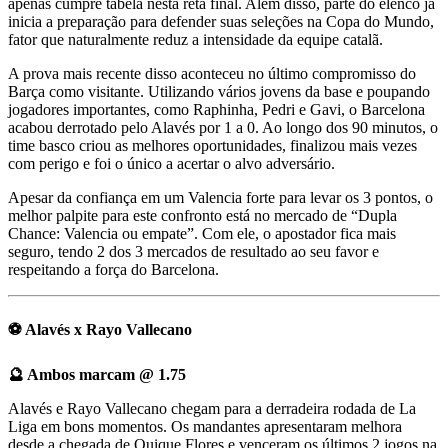
apenas cumpre tabela nesta reta final. Além disso, parte do elenco já
inicia a preparação para defender suas seleções na Copa do Mundo,
fator que naturalmente reduz a intensidade da equipe catalã.
A prova mais recente disso aconteceu no último compromisso do
Barça como visitante. Utilizando vários jovens da base e poupando
jogadores importantes, como Raphinha, Pedri e Gavi, o Barcelona
acabou derrotado pelo Alavés por 1 a 0. Ao longo dos 90 minutos, o
time basco criou as melhores oportunidades, finalizou mais vezes
com perigo e foi o único a acertar o alvo adversário.
Apesar da confiança em um Valencia forte para levar os 3 pontos, o
melhor palpite para este confronto está no mercado de “Dupla
Chance: Valencia ou empate”. Com ele, o apostador fica mais
seguro, tendo 2 dos 3 mercados de resultado ao seu favor e
respeitando a força do Barcelona.
⚽
Alavés x Rayo Vallecano
🔮 Ambos marcam @ 1.75
Alavés e Rayo Vallecano chegam para a derradeira rodada de La
Liga em bons momentos. Os mandantes apresentaram melhora
desde a chegada de Quique Flores e venceram os últimos 2 jogos na