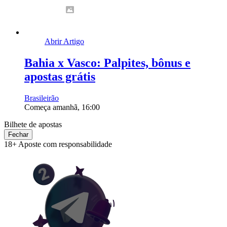
Abrir Artigo
Bahia x Vasco: Palpites, bônus e
apostas grátis
Brasileirão
Começa amanhã, 16:00
Bilhete de apostas
Fechar
18+ Aposte com responsabilidade