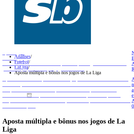
Sportingbet
N
Análises
/
Em alta
E
Futebol
/
Combo no Brasileirão = Até R$25 em apostas grátis!
Oferta válida
A
LaLiga
/
para múltipla, realizada pré-jogo ou ao vivo
R
Aposta múltipla e bônus nos jogos de La Liga
Aposta mínima de R$5 nas Séries A, B, C e D do Brasileirão e nas
A
Séries A1, A2 e A3 do Brasileirão Feminino com odds mínima de 3.
n
A Aposta Grátis será válida por 24 horas. +18 | Ministério da
a
Fazenda adverte: Aposta não é investimento | T&C se aplicam |
e
Requerimento SIGAP 0004/2024, autorizado pela Portaria SPA/MF
A
nº 248/2025 | AD
0
Aposta múltipla e bônus nos jogos de La
Liga