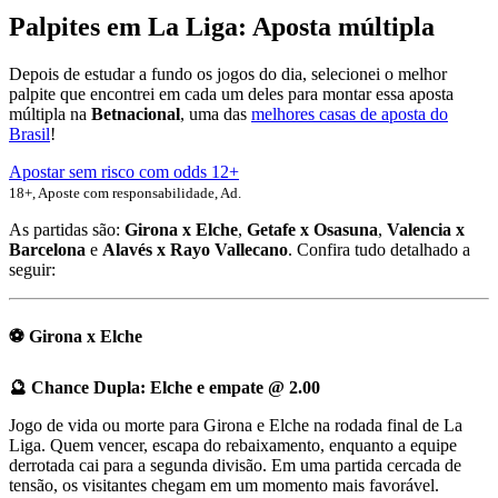
Palpites em La Liga: Aposta múltipla
Depois de estudar a fundo os jogos do dia, selecionei o melhor
palpite que encontrei em cada um deles para montar essa aposta
múltipla na
Betnacional
, uma das
melhores casas de aposta do
Brasil
!
Apostar sem risco com odds 12+
18+, Aposte com responsabilidade, Ad.
As partidas são:
Girona x Elche
,
Getafe x Osasuna
,
Valencia x
Barcelona
e
Alavés x Rayo Vallecano
. Confira tudo detalhado a
seguir:
⚽
Girona x Elche
🔮 Chance Dupla: Elche e empate @ 2.00
Jogo de vida ou morte para Girona e Elche na rodada final de La
Liga. Quem vencer, escapa do rebaixamento, enquanto a equipe
derrotada cai para a segunda divisão. Em uma partida cercada de
tensão, os visitantes chegam em um momento mais favorável.