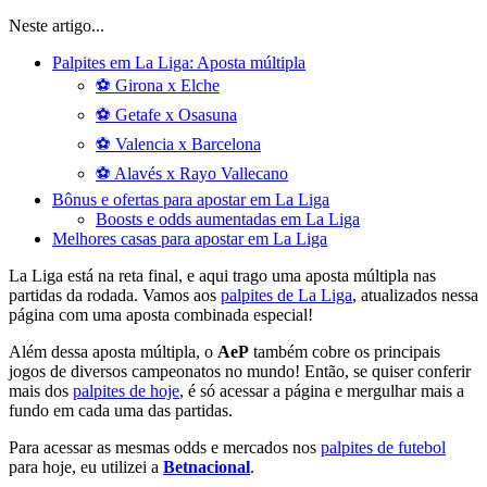
Neste artigo...
Palpites em La Liga: Aposta múltipla
⚽ Girona x Elche
⚽ Getafe x Osasuna
⚽ Valencia x Barcelona
⚽ Alavés x Rayo Vallecano
Bônus e ofertas para apostar em La Liga
Boosts e odds aumentadas em La Liga
Melhores casas para apostar em La Liga
La Liga está na reta final, e aqui trago uma aposta múltipla nas
partidas da rodada. Vamos aos
palpites de La Liga
, atualizados nessa
página com uma aposta combinada especial!
Além dessa aposta múltipla, o
AeP
também cobre os principais
jogos de diversos campeonatos no mundo! Então, se quiser conferir
mais dos
palpites de hoje
, é só acessar a página e mergulhar mais a
fundo em cada uma das partidas.
Para acessar as mesmas odds e mercados nos
palpites de futebol
para hoje, eu utilizei a
Betnacional
.