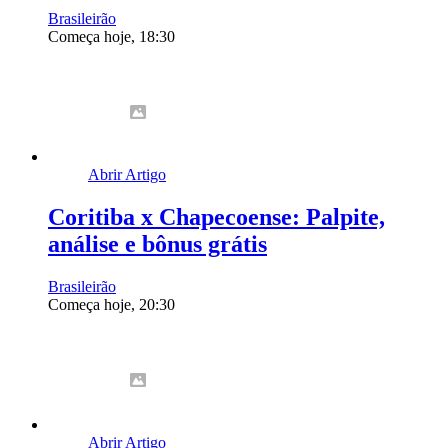
Brasileirão
Começa hoje, 18:30
Abrir Artigo
Coritiba x Chapecoense: Palpite,
análise e bônus grátis
Brasileirão
Começa hoje, 20:30
Abrir Artigo