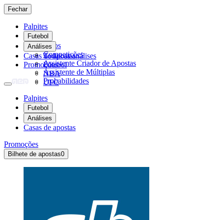
Fechar
Palpites
Futebol
Jogos
Análises
Competições
Casas de apostas
Todas as análises
Assistente Criador de Apostas
Promoções
Futebol
Assistente de Múltiplas
NBA
Probabilidades
UFC
Palpites
Futebol
Análises
Casas de apostas
Promoções
Bilhete de apostas
0