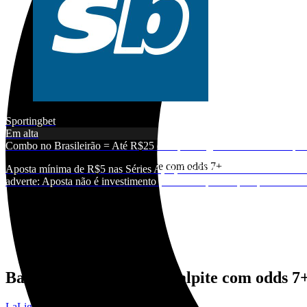
Sportingbet
Análises
/
Em alta
Futebol
/
Combo no Brasileirão = Até R$25 em apostas grátis!
Oferta válida par
LaLiga
/
Barcelona x Espanyol: Palpite com odds 7+
Aposta mínima de R$5 nas Séries A, B, C e D do Brasileirão e nas Sé
adverte: Aposta não é investimento | T&C se aplicam | Requeriment
Barcelona x Espanyol: Palpite com odds 7
LaLiga