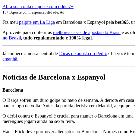
Abra sua conta e aposte com odds 7+
18+, Aposte com responsabilidade, Ad.
Fiz meu
palpite em La Liga
em Barcelona x Espanyol pela
bet365
, 
Aproveite para conferir as
melhores casas de apostas do Brasil
e as of
no Brasil
, tudo regulamentado e 100% legal.
Já conhece a nossa central de
Dicas de aposta do Pedro
? Lá você tem
amanhã
.
Notícias de Barcelona x Espanyol
Barcelona
O Barça sofreu um duro golpe no meio de semana. A derrota em casa p
para o jogo da volta. Antes da partida decisiva em Madrid, a equipe
O dérbi contra o Espanyol é crucial para manter o Barcelona em uma
merengues jogam ainda na sexta-feira.
Hansi Flick deve promover alterações no Barcelona. Nomes como Rona