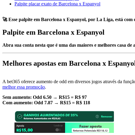
Palpite placar exato de Barcelona x Espanyol
🚀 Esse palpite em Barcelona x Espanyol, por La Liga, está co
Palpite em Barcelona x Espanyol
Abra sua conta nesta que é uma das maiores e melhores casa de 
Melhores apostas em Barcelona x Espanyo
A bet365 oferece aumento de odd em diversos jogos através da funçã
melhor essa promoção
.
Sem aumento: Odd 6.50 → R$15 = R$ 97
Com aumento: Odd 7.87 → R$15 = R$ 118