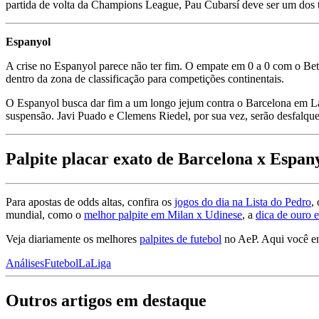
partida de volta da Champions League, Pau Cubarsí deve ser um dos t
Espanyol
A crise no Espanyol parece não ter fim. O empate em 0 a 0 com o Beti
dentro da zona de classificação para competições continentais.
O Espanyol busca dar fim a um longo jejum contra o Barcelona em La L
suspensão. Javi Puado e Clemens Riedel, por sua vez, serão desfalq
Palpite placar exato de Barcelona x Espan
Para apostas de odds altas, confira os
jogos do dia na Lista do Pedro
,
mundial, como o
melhor palpite em Milan x Udinese
, a
dica de ouro
Veja diariamente os melhores
palpites de futebol
no AeP. Aqui você e
Análises
Futebol
LaLiga
Outros artigos em destaque