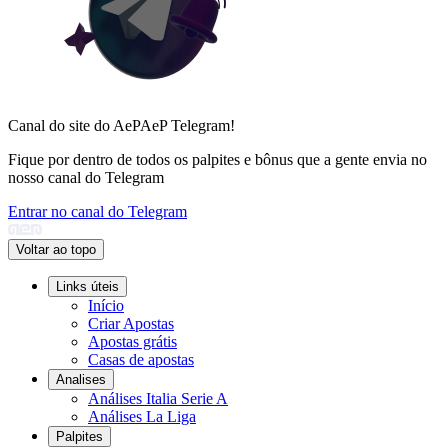
Canal do site do AeP
AeP Telegram!
Fique por dentro de todos os palpites e bônus que a gente envia no
nosso canal do Telegram
Entrar no canal do Telegram
Voltar ao topo
Links úteis
Início
Criar Apostas
Apostas grátis
Casas de apostas
Analises
Análises Italia Serie A
Análises La Liga
Palpites