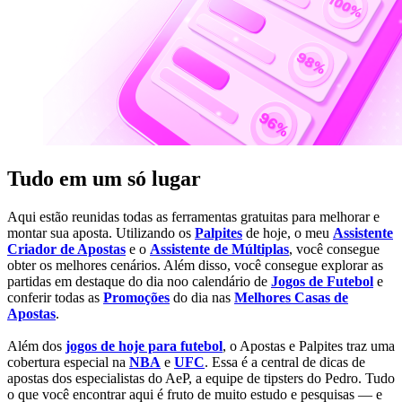
Tudo em um só lugar
Aqui estão reunidas todas as ferramentas gratuitas para melhorar e
montar sua aposta. Utilizando os
Palpites
de hoje, o meu
Assistente
Criador de Apostas
e o
Assistente de Múltiplas
, você consegue
obter os melhores cenários. Além disso, você consegue explorar as
partidas em destaque do dia noo calendário de
Jogos de Futebol
e
conferir todas as
Promoções
do dia nas
Melhores Casas de
Apostas
.
Além dos
jogos de hoje para futebol
, o Apostas e Palpites traz uma
cobertura especial na
NBA
e
UFC
. Essa é a central de dicas de
apostas dos especialistas do AeP, a equipe de tipsters do Pedro. Tudo
o que você encontrar aqui é fruto de muito estudo e pesquisas — e