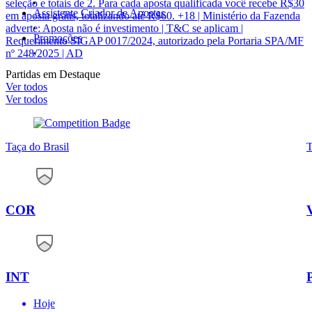
seleção e totais de 2. Para cada aposta qualificada você recebe R$30
Assistente Criador de Apostas
em aposta grátis, totalizando até R$60. +18 | Ministério da Fazenda
adverte: Aposta não é investimento | T&C se aplicam |
Promoções
Requerimento SIGAP 0017/2024, autorizado pela Portaria SPA/MF
nº 248/2025 | AD
Partidas em Destaque
Ver todos
Ver todos
Taça do Brasil
T
COR
INT
Hoje