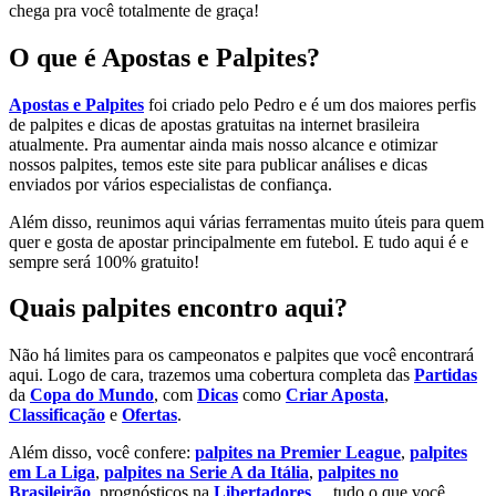
chega pra você totalmente de graça!
O que é Apostas e Palpites?
Apostas e Palpites
foi criado pelo Pedro e é um dos maiores perfis
de palpites e dicas de apostas gratuitas na internet brasileira
atualmente. Pra aumentar ainda mais nosso alcance e otimizar
nossos palpites, temos este site para publicar análises e dicas
enviados por vários especialistas de confiança.
Além disso, reunimos aqui várias ferramentas muito úteis para quem
quer e gosta de apostar principalmente em futebol. E tudo aqui é e
sempre será 100% gratuito!
Quais palpites encontro aqui?
Não há limites para os campeonatos e palpites que você encontrará
aqui. Logo de cara, trazemos uma cobertura completa das
Partidas
da
Copa do Mundo
, com
Dicas
como
Criar Aposta
,
Classificação
e
Ofertas
.
Além disso, você confere:
palpites na Premier League
,
palpites
em La Liga
,
palpites na Serie A da Itália
,
palpites no
Brasileirão
, prognósticos na
Libertadores
… tudo o que você