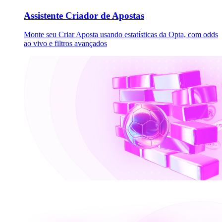
Assistente Criador de Apostas
Monte seu Criar Aposta usando estatísticas da Opta, com odds
ao vivo e filtros avançados