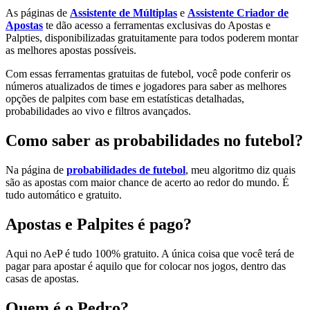
As páginas de
Assistente de Múltiplas
e
Assistente Criador de
Apostas
te dão acesso a ferramentas exclusivas do Apostas e
Palpties, disponibilizadas gratuitamente para todos poderem montar
as melhores apostas possíveis.
Com essas ferramentas gratuitas de futebol, você pode conferir os
números atualizados de times e jogadores para saber as melhores
opções de palpites com base em estatísticas detalhadas,
probabilidades ao vivo e filtros avançados.
Como saber as probabilidades no futebol?
Na página de
probabilidades de futebol
, meu algoritmo diz quais
são as apostas com maior chance de acerto ao redor do mundo. É
tudo automático e gratuito.
Apostas e Palpites é pago?
Aqui no AeP é tudo 100% gratuito. A única coisa que você terá de
pagar para apostar é aquilo que for colocar nos jogos, dentro das
casas de apostas.
Quem é o Pedro?