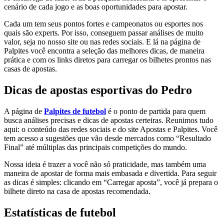
cenário de cada jogo e as boas oportunidades para apostar.
Cada um tem seus pontos fortes e campeonatos ou esportes nos
quais são experts. Por isso, conseguem passar análises de muito
valor, seja no nosso site ou nas redes sociais. E lá na página de
Palpites você encontra a seleção das melhores dicas, de maneira
prática e com os links diretos para carregar os bilhetes prontos nas
casas de apostas.
Dicas de apostas esportivas do Pedro
A página de
Palpites de futebol
é o ponto de partida para quem
busca análises precisas e dicas de apostas certeiras. Reunimos tudo
aqui: o conteúdo das redes sociais e do site Apostas e Palpites. Você
tem acesso a sugestões que vão desde mercados como “Resultado
Final” até múltiplas das principais competições do mundo.
Nossa ideia é trazer a você não só praticidade, mas também uma
maneira de apostar de forma mais embasada e divertida. Para seguir
as dicas é simples: clicando em “Carregar aposta”, você já prepara o
bilhete direto na casa de apostas recomendada.
Estatísticas de futebol