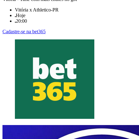
Vitória x Athletico-PR
Hoje
20:00
Cadastre-se na bet365