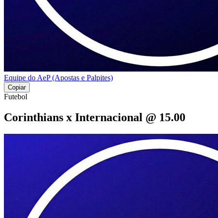
Equipe do AeP (Apostas e Palpites)
Copiar
Futebol
Corinthians x Internacional @ 15.00