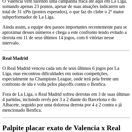
O Valencia vem fazendo uma campanha fraca até aqui em La Liga,
somando apenas 23 pontos, apesar de suas atuações indicarem um
total de 31 xPts (pontos esperados), o que faz do clube o 2º maior
subperformador de La Liga.
Ainda assim, a equipe deu passos importantes recentemente para se
aproximar desses números e chega a este confronto tendo evitado a
derrota em 11 de seus últimos 14 jogos, com 6 vitórias nesse
intervalo.
Real Madrid
O Real Madrid venceu cada um de seus últimos 6 jogos por La
Liga, mas encontrou dificuldades em outras competições,
especialmente na Champions League, onde terá pela frente um
confronto de ida e volta pelos playoffs contra o Benfica.
Fora de La Liga, o Real Madrid sofreu derrotas em 3 de suas últimas
4 partidas, incluindo revés por 3 a 2 diante do Barcelona e do
Albacete, seguido por uma dolorosa derrota por 4 a 2 contra o já
mencionado Benfica.
Palpite placar exato de Valencia x Real