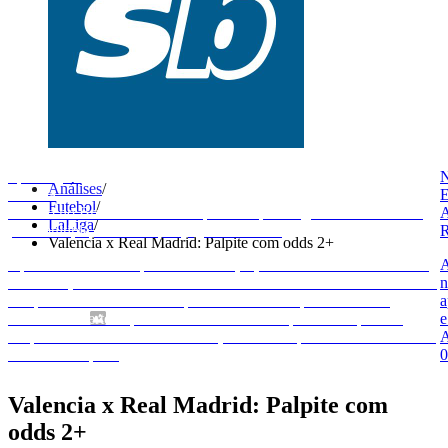
Sportingbet
N
Análises
/
Em alta
E
Futebol
/
Combo no Brasileirão = Até R$25 em apostas grátis!
Oferta válida
A
LaLiga
/
para múltipla, realizada pré-jogo ou ao vivo
R
Valencia x Real Madrid: Palpite com odds 2+
Aposta mínima de R$5 nas Séries A, B, C e D do Brasileirão e nas
A
Séries A1, A2 e A3 do Brasileirão Feminino com odds mínima de 3.
n
A Aposta Grátis será válida por 24 horas. +18 | Ministério da
a
Fazenda adverte: Aposta não é investimento | T&C se aplicam |
e
Requerimento SIGAP 0004/2024, autorizado pela Portaria SPA/MF
A
nº 248/2025 | AD
0
Valencia x Real Madrid: Palpite com
odds 2+