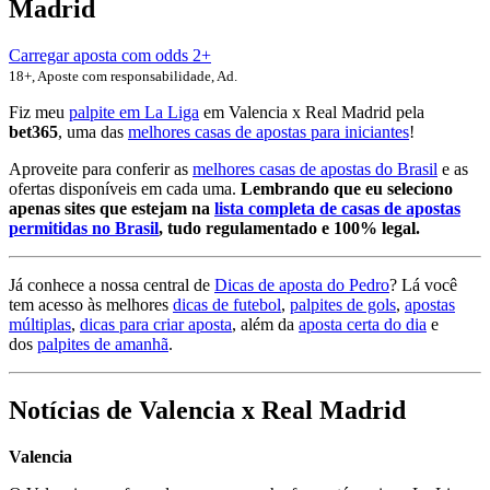
Madrid
Carregar aposta com odds 2+
18+, Aposte com responsabilidade, Ad.
Fiz meu
palpite em La Liga
em Valencia x Real Madrid pela
bet365
, uma das
melhores casas de apostas para iniciantes
!
Aproveite para conferir as
melhores casas de apostas do Brasil
e as
ofertas disponíveis em cada uma.
Lembrando que eu seleciono
apenas sites que estejam na
lista completa de casas de apostas
permitidas no Brasil
, tudo regulamentado e 100% legal.
Já conhece a nossa central de
Dicas de aposta do Pedro
? Lá você
tem acesso às melhores
dicas de futebol
,
palpites de gols
,
apostas
múltiplas
,
dicas para criar aposta
, além da
aposta certa do dia
e
dos
palpites de amanhã
.
Notícias de Valencia x Real Madrid
Valencia