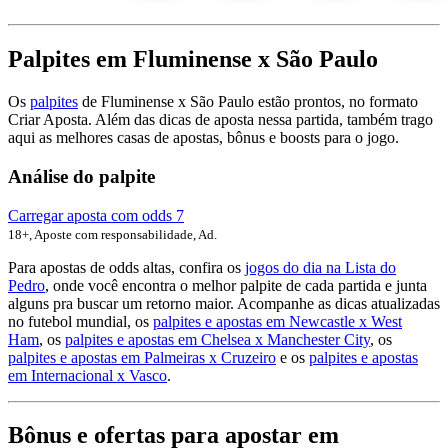
Palpites em Fluminense x São Paulo
Os
palpites
de Fluminense x São Paulo estão prontos, no formato
Criar Aposta. Além das dicas de aposta nessa partida, também trago
aqui as melhores casas de apostas, bônus e boosts para o jogo.
Análise do palpite
Carregar aposta com odds 7
18+, Aposte com responsabilidade, Ad.
Para apostas de odds altas, confira os
jogos do dia na Lista do
Pedro
, onde você encontra o melhor palpite de cada partida e junta
alguns pra buscar um retorno maior. Acompanhe as dicas atualizadas
no futebol mundial, os
palpites e apostas em Newcastle x West
Ham
, os
palpites e apostas em Chelsea x Manchester City
, os
palpites e apostas em Palmeiras x Cruzeiro
e os
palpites e apostas
em Internacional x Vasco
.
Bônus e ofertas para apostar em