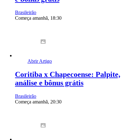
Brasileirão
Começa amanhã, 18:30
Abrir Artigo
Coritiba x Chapecoense: Palpite,
análise e bônus grátis
Brasileirão
Começa amanhã, 20:30