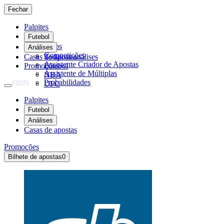
Fechar
Palpites
Futebol
Jogos
Análises
Competições
Casas de apostas
Todas as análises
Assistente Criador de Apostas
Promoções
Futebol
Assistente de Múltiplas
NBA
Probabilidades
UFC
Palpites
Futebol
Análises
Casas de apostas
Promoções
Bilhete de apostas
0