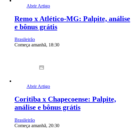
Abrir Artigo
Remo x Atlético-MG: Palpite, análise
e bônus grátis
Brasileirão
Começa amanhã, 18:30
Abrir Artigo
Coritiba x Chapecoense: Palpite,
análise e bônus grátis
Brasileirão
Começa amanhã, 20:30