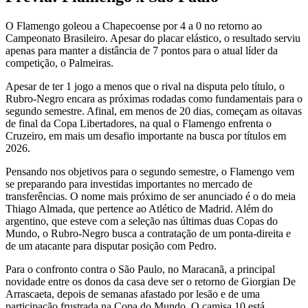
O Flamengo goleou a Chapecoense por 4 a 0 no retorno ao
Campeonato Brasileiro. Apesar do placar elástico, o resultado serviu
apenas para manter a distância de 7 pontos para o atual líder da
competição, o Palmeiras.
Apesar de ter 1 jogo a menos que o rival na disputa pelo título, o
Rubro-Negro encara as próximas rodadas como fundamentais para o
segundo semestre. Afinal, em menos de 20 dias, começam as oitavas
de final da Copa Libertadores, na qual o Flamengo enfrenta o
Cruzeiro, em mais um desafio importante na busca por títulos em
2026.
Pensando nos objetivos para o segundo semestre, o Flamengo vem
se preparando para investidas importantes no mercado de
transferências. O nome mais próximo de ser anunciado é o do meia
Thiago Almada, que pertence ao Atlético de Madrid. Além do
argentino, que esteve com a seleção nas últimas duas Copas do
Mundo, o Rubro-Negro busca a contratação de um ponta-direita e
de um atacante para disputar posição com Pedro.
Para o confronto contra o São Paulo, no Maracanã, a principal
novidade entre os donos da casa deve ser o retorno de Giorgian De
Arrascaeta, depois de semanas afastado por lesão e de uma
participação frustrada na Copa do Mundo. O camisa 10 está