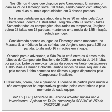
Nos últimos 4 jogos que disputou pelo Campeonato Brasileiro, o
camisa 21 do Flamengo sofreu 10 faltas, sendo parado com infrações
em duas ou mais oportunidades em 3 dessas partidas.
Na última partida em que atuou durante os 90 minutos pela Copa
Libertadores, contra o Estudiantes, Jorginho voltou a sofrer 2 faltas.
Somando todas as competições disputadas na temporada, Jorginho
sofreu 28 faltas em 18 partidas, mantendo uma média de 1,55 infração
sofrida por jogo.
Considerando apenas os jogos do Flamengo como mandante, no
Maracanã, a média de faltas sofridas por Jorginho sobe para 2,28 por
partida, totalizando 16 infrações em 7 jogos.
Olhando para o adversário, o São Paulo está entre os 4 times mais
faltosos do Campeonato Brasileiro de 2026, com média de 14,5 faltas
por partida. Entre os meio-campistas da equipe visitante, destacam-se
Pablo Maia e Damián Bobadilla, ambos vindos de uma sequência de
pelo menos 1 falta cometida nos últimos 4 jogos disputados pelo
Campeonato Brasileiro.
O resultado, porém, não é garantido. O cenário da partida pode mudar e
não corresponder às expectativas geradas pelas estatísticas e pelo
momento de cada equipe.
bet365 | +18 | Ministério da Fazenda adverte: Aposta não é
investimento | Aplicam-se T&Cs. Autorização SPA/MF nº 250 de
07/02/2025. publi