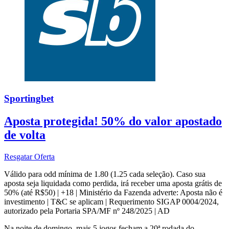
Sportingbet
Aposta protegida! 50% do valor apostado
de volta
Resgatar Oferta
Válido para odd mínima de 1.80 (1.25 cada seleção). Caso sua
aposta seja liquidada como perdida, irá receber uma aposta grátis de
50% (até R$50) | +18 | Ministério da Fazenda adverte: Aposta não é
investimento | T&C se aplicam | Requerimento SIGAP 0004/2024,
autorizado pela Portaria SPA/MF nº 248/2025 | AD
Na noite de domingo, mais 5 jogos fecham a 20ª rodada do