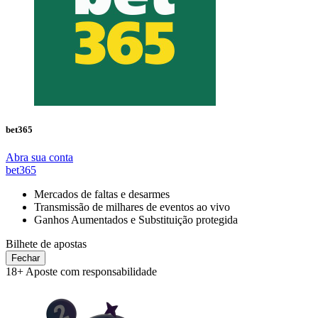
bet365
Abra sua conta
bet365
Mercados de faltas e desarmes
Transmissão de milhares de eventos ao vivo
Ganhos Aumentados e Substituição protegida
Bilhete de apostas
Fechar
18+ Aposte com responsabilidade