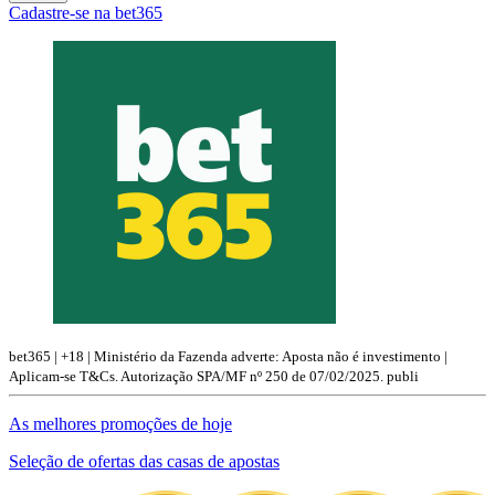
Cadastre-se na bet365
bet365 | +18 | Ministério da Fazenda adverte: Aposta não é investimento |
Aplicam-se T&Cs. Autorização SPA/MF nº 250 de 07/02/2025. publi
As melhores promoções de hoje
Seleção de ofertas das casas de apostas