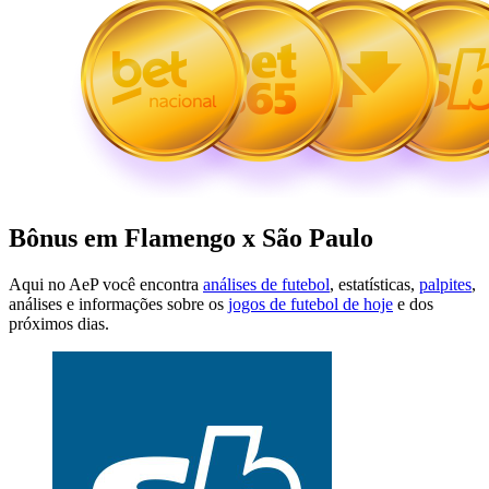
Bônus em Flamengo x São Paulo
Aqui no AeP você encontra
análises de futebol
, estatísticas,
palpites
,
análises e informações sobre os
jogos de futebol de hoje
e dos
próximos dias.