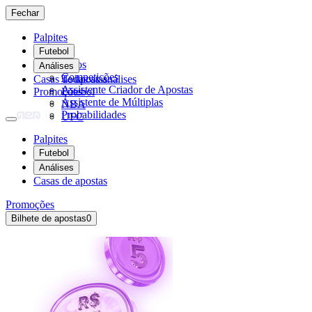
Fechar
Palpites
Futebol
Jogos
Análises
Competições
Casas de apostas
Todas as análises
Assistente Criador de Apostas
Promoções
Futebol
Assistente de Múltiplas
NBA
Probabilidades
UFC
Palpites
Futebol
Análises
Casas de apostas
Promoções
Bilhete de apostas
0