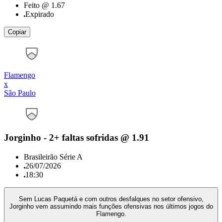
Feito @ 1.67
Expirado
Copiar
Flamengo
x
São Paulo
Jorginho - 2+ faltas sofridas @ 1.91
Brasileirão Série A
26/07/2026
18:30
Sem Lucas Paquetá e com outros desfalques no setor ofensivo,
Jorginho vem assumindo mais funções ofensivas nos últimos jogos do
Flamengo.