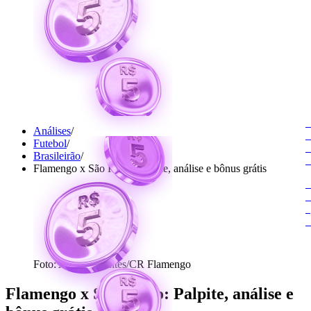
S
Análises
/
E
Futebol
/
C
Brasileirão
/
v
Flamengo x São Paulo: Palpite, análise e bônus grátis
O
M
a
S
Foto: Adriano Fontes/CR Flamengo
Flamengo x São Paulo: Palpite, análise e