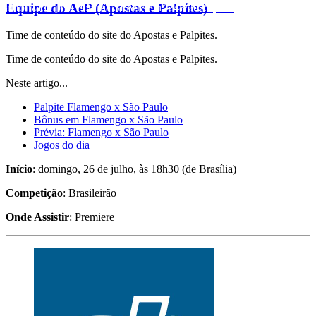
Equipe do AeP (Apostas e Palpites)
autorizado pela Portaria SPA/MF nº 248/2025 | AD
Time de conteúdo do site do Apostas e Palpites.
Time de conteúdo do site do Apostas e Palpites.
Neste artigo...
Palpite Flamengo x São Paulo
Bônus em Flamengo x São Paulo
Prévia: Flamengo x São Paulo
Jogos do dia
Início
: domingo, 26 de julho, às 18h30 (de Brasília)
Competição
: Brasileirão
Onde Assistir
: Premiere