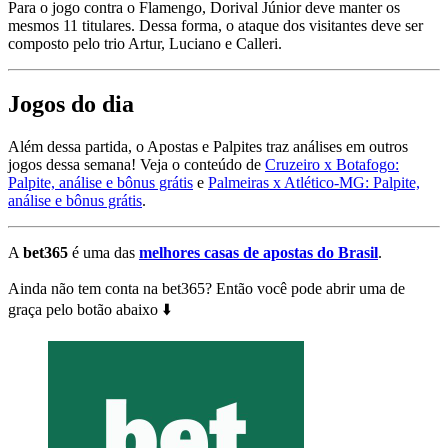
Para o jogo contra o Flamengo, Dorival Júnior deve manter os
mesmos 11 titulares. Dessa forma, o ataque dos visitantes deve ser
composto pelo trio Artur, Luciano e Calleri.
Jogos do dia
Além dessa partida, o Apostas e Palpites traz análises em outros
jogos dessa semana! Veja o conteúdo de
Cruzeiro x Botafogo:
Palpite, análise e bônus grátis
e
Palmeiras x Atlético-MG: Palpite,
análise e bônus grátis
.
A
bet365
é uma das
melhores casas de apostas do Brasil
.
Ainda não tem conta na bet365? Então você pode abrir uma de
graça pelo botão abaixo ⬇️