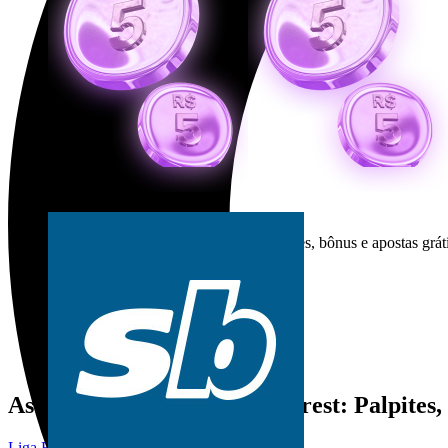
Análises
/
Futebol
/
Liga Europa
/
Aston Villa x Nottingham Forest: Palpites, bônus e apostas grát
Aston Villa x Nottingham Forest: Palpites, 
Liga Europa