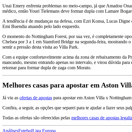
Unai Emery enfrenta problemas no meio-campo, já que Amadou Onana 
médico, então Youri Tielemans deve formar dupla com Lamare Bogar
A tendência é de mudanças na defesa, com Ezri Konsa, Lucas Digne e
Emi Buendia atuando pelo lado esquerdo.
O momento do Nottingham Forest, por sua vez, é completamente oposto
Chelsea por 3 a 1 em Stamford Bridge na segunda-feira, mostrando o 
sentir a pressão desta visita ao Villa Park.
Com a equipe confortavelmente acima da zona de rebaixamento da Pre
mancando, mesmo entrando apenas no intervalo, e virou dúvida para
retornar para formar dupla de zaga com Morato.
Melhores casas para apostar em Aston Vil
Já viu as
ofertas de apostas
para apostar em Aston Villa x Nottingham F
Confira, a seguir, as opções que separei para te ajudar a fazer seus 
Todas as ofertas são oferecidas pelas
melhores casas de apostas legali
Análises
Futebol
Liga Europa