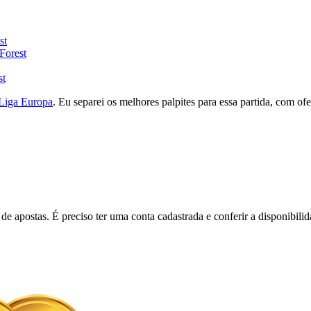
st
Forest
st
Liga Europa
. Eu separei os melhores palpites para essa partida, com of
e apostas. É preciso ter uma conta cadastrada e conferir a disponibili