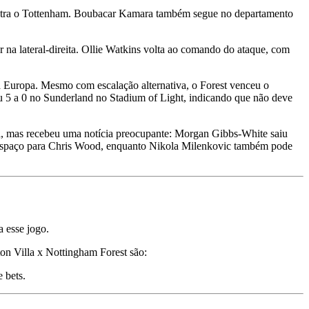
ontra o Tottenham. Boubacar Kamara também segue no departamento
a lateral-direita. Ollie Watkins volta ao comando do ataque, com
a Europa. Mesmo com escalação alternativa, o Forest venceu o
ou 5 a 0 no Sunderland no Stadium of Light, indicando que não deve
a, mas recebeu uma notícia preocupante: Morgan Gibbs-White saiu
r espaço para Chris Wood, enquanto Nikola Milenkovic também pode
a esse jogo.
ton Villa x Nottingham Forest são:
 bets.