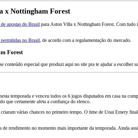
la x Nottingham Forest
 de apostas do Brasil
para Aston Villa x Nottingham Forest. Com tudo i
 permitidas no Brasil
, de acordo com a regulamentação do mercado.
am Forest
sse conteúdo especial que produzi aqui no site pra te ajudar a escolher su
nesta temporada e venceu todos os 6 jogos disputados em casa na comp
o que certamente afeta a confiança do elenco.
criaram várias chances no primeiro tempo. O time de Unai Emery finali
eda de rendimento no momento mais importante da temporada. Ainda ass