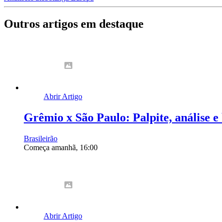
Outros artigos em destaque
Abrir Artigo
Grêmio x São Paulo: Palpite, análise e
Brasileirão
Começa amanhã, 16:00
Abrir Artigo