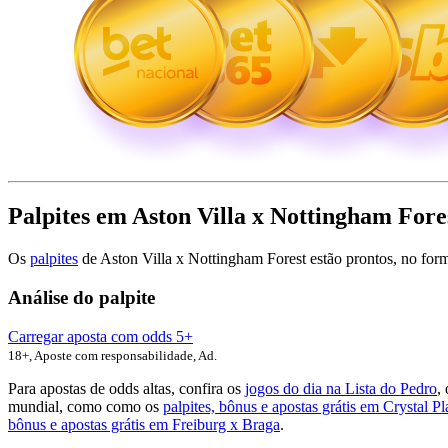
Palpites em Aston Villa x Nottingham Fore
Os
palpites
de Aston Villa x Nottingham Forest estão prontos, no form
Análise do palpite
Carregar aposta com odds 5+
18+, Aposte com responsabilidade, Ad.
Para apostas de odds altas, confira os
jogos do dia na Lista do Pedro
,
mundial, como como os
palpites, bônus e apostas grátis em Crystal P
bônus e apostas grátis em Freiburg x Braga
.