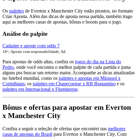
Os
palpites
de Everton x Manchester City estão prontos, no formato
Criar Aposta. Além das dicas de aposta nessa partida, também trago
aqui as melhores casas de apostas, bônus e boosts para o jogo.
Análise do palpite
Cadastre e aposte com odds 7
18+, Aposte com responsabilidade, Ad.
Para apostas de odds altas, confira os
jogos do dia na Lista do
Pedro
, onde você encontra o melhor palpite de cada partida e junta
alguns pra buscar um retorno maior. Acompanhe as dicas atualizadas
no futebol mundial, como os
palpites e apostas em Mirassol x
Corinthians
, os
palpites em Chapecoense x RB Bragantino
e os
palpites em Internacional x Fluminense
.
Bônus e ofertas para apostar em Everton
x Manchester City
Confira a seguir a seleção de ofertas que encontrei nas
melhores
casas de apostas do Brasil
para Everton x Manchester City. Com