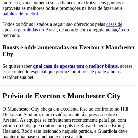
tudo isso, você aumenta suas chances, maximiza seus ganhos e
aproveita as melhores odds e promoções na hora de fazer seus
palpites de futebol
.
Todos os bônus listados a seguir são oferecidos pelas
casas de
apostas permitidas no Brasil
, de acordo com a regulamentação do
mercado.
Boosts e odds aumentadas em Everton x Manchester
City
Se quiser saber
qual casa de apostas tem o melhor bônus
, acesse
esse conteúdo especial que produzi aqui no site pra te ajudar a
escolher sua bet.
Prévia de Everton x Manchester City
O Manchester City chega em excelente fase ao confronto no Hill
Dickinson Stadium, e uma vitória manterá a pressão sobre o
Arsenal. As equipes se enfrentaram recentemente pela liga, com
vitória do City, que contou com gols de Rayan Cherki e Erling
Haaland. Rodri saiu lesionado naquela partida, e Guardiola deve
manter uma base semelhante na escalação.