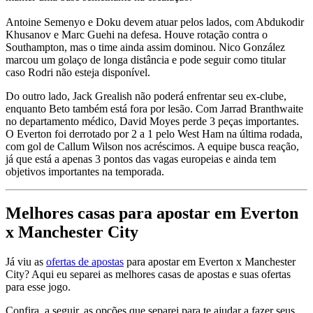
Antoine Semenyo e Doku devem atuar pelos lados, com Abdukodir
Khusanov e Marc Guehi na defesa. Houve rotação contra o
Southampton, mas o time ainda assim dominou. Nico González
marcou um golaço de longa distância e pode seguir como titular
caso Rodri não esteja disponível.
Do outro lado, Jack Grealish não poderá enfrentar seu ex-clube,
enquanto Beto também está fora por lesão. Com Jarrad Branthwaite
no departamento médico, David Moyes perde 3 peças importantes.
O Everton foi derrotado por 2 a 1 pelo West Ham na última rodada,
com gol de Callum Wilson nos acréscimos. A equipe busca reação,
já que está a apenas 3 pontos das vagas europeias e ainda tem
objetivos importantes na temporada.
Melhores casas para apostar em Everton
x Manchester City
Já viu as
ofertas de apostas
para apostar em Everton x Manchester
City? Aqui eu separei as melhores casas de apostas e suas ofertas
para esse jogo.
Confira, a seguir, as opções que separei para te ajudar a fazer seus