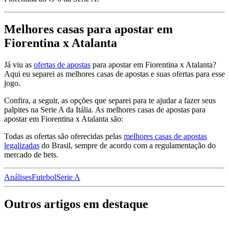
Melhores casas para apostar em
Fiorentina x Atalanta
Já viu as
ofertas de apostas
para apostar em Fiorentina x Atalanta?
Aqui eu separei as melhores casas de apostas e suas ofertas para esse
jogo.
Confira, a seguir, as opções que separei para te ajudar a fazer seus
palpites na Serie A da Itália. As melhores casas de apostas para
apostar em Fiorentina x Atalanta são:
Todas as ofertas são oferecidas pelas
melhores casas de apostas
legalizadas
do Brasil, sempre de acordo com a regulamentação do
mercado de bets.
Análises
Futebol
Serie A
Outros artigos em destaque