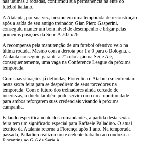
nas últimas 2 rodadas, confirmou sua permanência na elite do
futebol italiano.
A Atalanta, por sua vez, mesmo em uma temporada de reconstrução
após a saída de seu antigo treinador, Gian Piero Gasperini,
conseguiu manter um bom nível de desempenho e brigar pelas
primeiras posições da Serie A 2025/26.
A recompensa pela manutenção de um futebol ofensivo veio na
última rodada. Mesmo com a derrota por 1 a 0 para o Bologna, a
Atalanta conseguiu garantir a 7ª colocação na Serie A e,
consequentemente, uma vaga na Conference League da próxima
temporada.
Com suas situações já definidas, Fiorentina e Atalanta se enfrentam
nesta sexta-feira para se despedirem de seus torcedores na
temporada. Com o futuro dos treinadores ainda cercado de
incertezas, o duelo também pode servir como uma oportunidade
para ambos reforçarem suas credenciais visando à próxima
campanha.
Falando especificamente dos comandantes, a partida desta sexta-
feira tem um significado especial para Raffaele Palladino. O atual
técnico da Atalanta retorna a Florença após 1 ano. Na temporada
passada, Palladino realizou um excelente trabalho ao conduzir a
Fiorentina ao G-6 da Serie A.