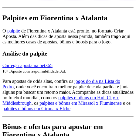
Palpites em Fiorentina x Atalanta
O
palpite
de Fiorentina x Atalanta está pronto, no formato Criar
Aposta. Além das dicas de aposta nessa partida, também trago aqui
as melhores casas de apostas, bônus e boosts para o jogo.
Análise do palpite
Carregar aposta na bet365
18+, Aposte com responsabilidade, Ad.
Para apostas de odds altas, confira os
jogos do dia na Lista do
Pedro
, onde você encontra o melhor palpite de cada partida e junta
alguns pra buscar um retorno maior. Acompanhe as dicas atualizadas
no futebol mundial, como os
palpites e bônus em Hull City x
Middlesbrough
, os
palpites e bônus em Mirassol x Fluminense
e os
palpites e bônus em Girona x Elche
.
Bônus e ofertas para apostar em
Fiorentina x Atalanta