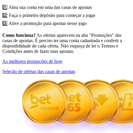
1️⃣ Abra sua conta em uma das casas de apostas
2️⃣ Faça o primeiro depósito para começar a jogar
3️⃣ Ative a promoção para apostar nesse jogo
Como funciona?
As ofertas aparecem na aba "Promoções" das
casas de apostas. É preciso ter uma conta cadastrada e conferir a
disponibilidade de cada oferta. Não esqueça de ler o Termos e
Condições antes de fazer suas apostas.
As melhores promoções de hoje
Seleção de ofertas das casas de apostas