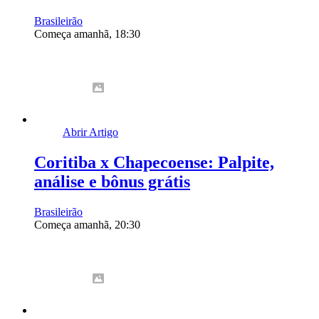
Brasileirão
Começa amanhã, 18:30
Abrir Artigo
Coritiba x Chapecoense: Palpite,
análise e bônus grátis
Brasileirão
Começa amanhã, 20:30