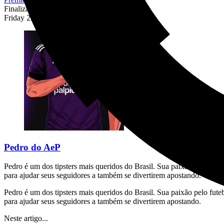
Finalizado
Friday 22 May, 2026
4 min de leitura
Pedro do AeP
Pedro é um dos tipsters mais queridos do Brasil. Sua paixão pelo fute
para ajudar seus seguidores a também se divertirem apostando.
Pedro é um dos tipsters mais queridos do Brasil. Sua paixão pelo fute
para ajudar seus seguidores a também se divertirem apostando.
Neste artigo...