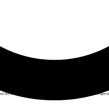
bol fez com que ele se aprofundasse no assunto e se tornasse um especia
bol fez com que ele se aprofundasse no assunto e se tornasse um especia