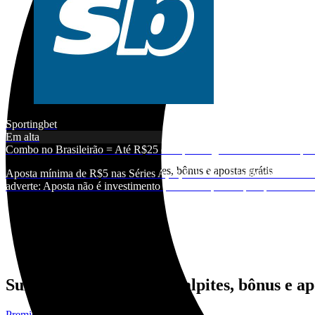
Sportingbet
Análises
/
Em alta
Futebol
/
Combo no Brasileirão = Até R$25 em apostas grátis!
Oferta válida par
Premier League
/
Sunderland x Chelsea: Palpites, bônus e apostas grátis
Aposta mínima de R$5 nas Séries A, B, C e D do Brasileirão e nas Sé
adverte: Aposta não é investimento | T&C se aplicam | Requeriment
Sunderland x Chelsea: Palpites, bônus e ap
Premier League