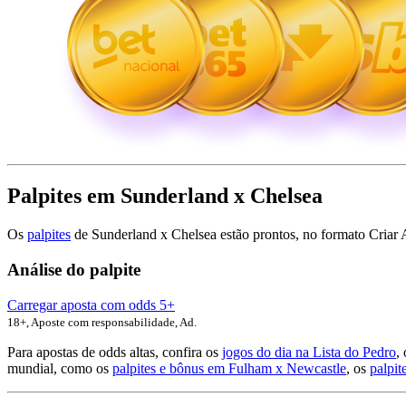
Palpites em Sunderland x Chelsea
Os
palpites
de Sunderland x Chelsea estão prontos, no formato Criar A
Análise do palpite
Carregar aposta com odds 5+
18+, Aposte com responsabilidade, Ad.
Para apostas de odds altas, confira os
jogos do dia na Lista do Pedro
,
mundial, como os
palpites e bônus em Fulham x Newcastle
, os
palpi