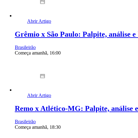
Abrir Artigo
Grêmio x São Paulo: Palpite, análise e
Brasileirão
Começa amanhã, 16:00
Abrir Artigo
Remo x Atlético-MG: Palpite, análise e
Brasileirão
Começa amanhã, 18:30