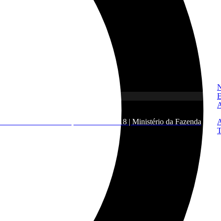
N
E
A
ta Grátis será válida por 24 horas. +18 | Ministério da Fazenda
A
T