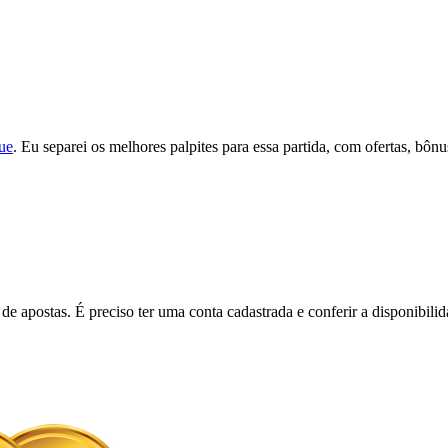
ue
. Eu separei os melhores palpites para essa partida, com ofertas, bôn
e apostas. É preciso ter uma conta cadastrada e conferir a disponibili