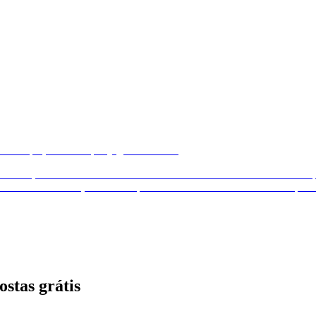
a múltipla, realizada pré-jogo ou ao vivo
ries A1, A2 e A3 do Brasileirão Feminino com odds mínima de 3. A Apos
o SIGAP 0004/2024, autorizado pela Portaria SPA/MF nº 248/2025 | AD
ostas grátis