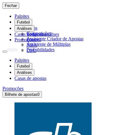
Fechar
Palpites
Futebol
Jogos
Análises
Competições
Casas de apostas
Todas as análises
Assistente Criador de Apostas
Promoções
Futebol
Assistente de Múltiplas
NBA
Probabilidades
UFC
Palpites
Futebol
Análises
Casas de apostas
Promoções
Bilhete de apostas
0