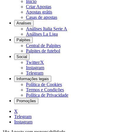
Início
Criar Apostas
Apostas grátis
Casas de apostas
Analises
Análises Italia Serie A
Análises La Liga
Palpites
Central de Palpites
Palpites de futebol
Social
Twitter/X
Instagram
Telegram
Informações legais
Política de Cookies
Termos e Condições
Política de Privacidade
Promoções
X
Telegram
Instagram
18+ Aposte com responsabilidade