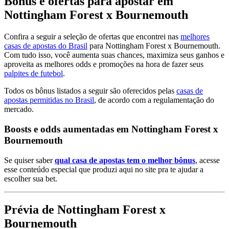
Bônus e ofertas para apostar em
Nottingham Forest x Bournemouth
Confira a seguir a seleção de ofertas que encontrei nas
melhores
casas de apostas do Brasil
para Nottingham Forest x Bournemouth.
Com tudo isso, você aumenta suas chances, maximiza seus ganhos e
aproveita as melhores odds e promoções na hora de fazer seus
palpites de futebol
.
Todos os bônus listados a seguir são oferecidos pelas
casas de
apostas permitidas no Brasil
, de acordo com a regulamentação do
mercado.
Boosts e odds aumentadas em Nottingham Forest x
Bournemouth
Se quiser saber
qual casa de apostas tem o melhor bônus
, acesse
esse conteúdo especial que produzi aqui no site pra te ajudar a
escolher sua bet.
Prévia de Nottingham Forest x
Bournemouth