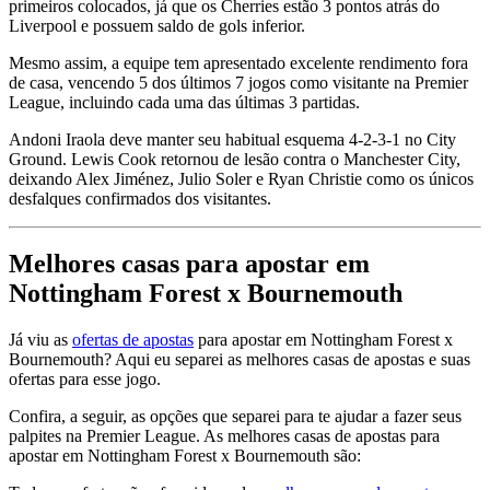
primeiros colocados, já que os Cherries estão 3 pontos atrás do
Liverpool e possuem saldo de gols inferior.
Mesmo assim, a equipe tem apresentado excelente rendimento fora
de casa, vencendo 5 dos últimos 7 jogos como visitante na Premier
League, incluindo cada uma das últimas 3 partidas.
Andoni Iraola deve manter seu habitual esquema 4-2-3-1 no City
Ground. Lewis Cook retornou de lesão contra o Manchester City,
deixando Alex Jiménez, Julio Soler e Ryan Christie como os únicos
desfalques confirmados dos visitantes.
Melhores casas para apostar em
Nottingham Forest x Bournemouth
Já viu as
ofertas de apostas
para apostar em Nottingham Forest x
Bournemouth? Aqui eu separei as melhores casas de apostas e suas
ofertas para esse jogo.
Confira, a seguir, as opções que separei para te ajudar a fazer seus
palpites na Premier League. As melhores casas de apostas para
apostar em Nottingham Forest x Bournemouth são: