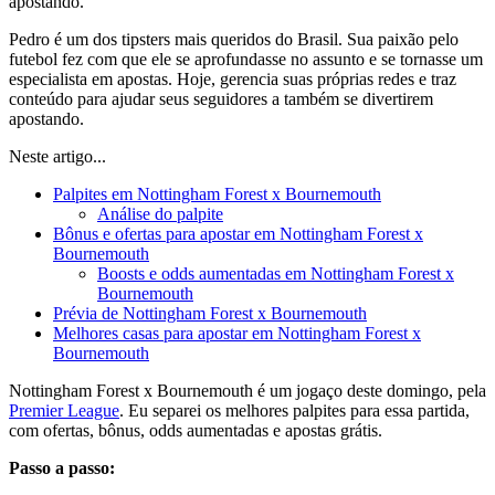
apostando.
Pedro é um dos tipsters mais queridos do Brasil. Sua paixão pelo
futebol fez com que ele se aprofundasse no assunto e se tornasse um
especialista em apostas. Hoje, gerencia suas próprias redes e traz
conteúdo para ajudar seus seguidores a também se divertirem
apostando.
Neste artigo...
Palpites em Nottingham Forest x Bournemouth
Análise do palpite
Bônus e ofertas para apostar em Nottingham Forest x
Bournemouth
Boosts e odds aumentadas em Nottingham Forest x
Bournemouth
Prévia de Nottingham Forest x Bournemouth
Melhores casas para apostar em Nottingham Forest x
Bournemouth
Nottingham Forest x Bournemouth é um jogaço deste domingo, pela
Premier League
. Eu separei os melhores palpites para essa partida,
com ofertas, bônus, odds aumentadas e apostas grátis.
Passo a passo: