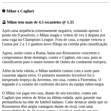
⚽ Milan x Cagliari
🔮 Milan tem mais de 4.5 escanteios @ 1.35
Após uma sequência extremamente negativa, somando apenas 1
ponto em 9 possíveis, o Milan reagiu e voltou de vez à disputa por
uma vaga na Champions League. Fora de casa, a equipe venceu o
Genoa por 2 a 1 e ganhou novo fôlego na corrida pela classificação.
Agora, assim como a Roma, basta aos Rossoneros vencerem o
compromisso deste domingo, contra o Cagliari, em casa, para se
classificarem para o maior torneio de clubes do continente europeu.
Além da bela vitória, o Milan também contou com a sorte para
consertar alguns erros. O primeiro momento favorável foi o
inesperado tropeço da Juventus, em casa, contra a Fiorentina. O
segundo é o cenário do confronto decisivo da equipe rubro-negra.
O Milan vai jogar em casa, diante do seu torcedor, contra um
Cagliari que entrou de férias na última rodada, após garantir sua
permanência na elite do futebol italiano. Cabe destacar ainda que os
Rossoneros têm ampla vantagem diante do rival, com uma
invencibilidade de 16 jogos contra o Cagliari, período em que