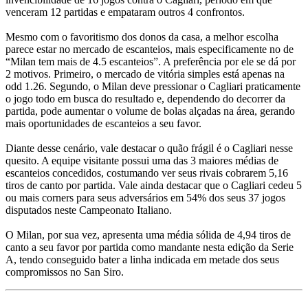
venceram 12 partidas e empataram outros 4 confrontos.
Mesmo com o favoritismo dos donos da casa, a melhor escolha
parece estar no mercado de escanteios, mais especificamente no de
“Milan tem mais de 4.5 escanteios”. A preferência por ele se dá por
2 motivos. Primeiro, o mercado de vitória simples está apenas na
odd 1.26. Segundo, o Milan deve pressionar o Cagliari praticamente
o jogo todo em busca do resultado e, dependendo do decorrer da
partida, pode aumentar o volume de bolas alçadas na área, gerando
mais oportunidades de escanteios a seu favor.
Diante desse cenário, vale destacar o quão frágil é o Cagliari nesse
quesito. A equipe visitante possui uma das 3 maiores médias de
escanteios concedidos, costumando ver seus rivais cobrarem 5,16
tiros de canto por partida. Vale ainda destacar que o Cagliari cedeu 5
ou mais corners para seus adversários em 54% dos seus 37 jogos
disputados neste Campeonato Italiano.
O Milan, por sua vez, apresenta uma média sólida de 4,94 tiros de
canto a seu favor por partida como mandante nesta edição da Serie
A, tendo conseguido bater a linha indicada em metade dos seus
compromissos no San Siro.