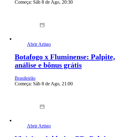
Começa: Sáb 8 de Ago, 20:30
Abrir Artigo
Botafogo x Fluminense: Palpite,
análise e bônus grátis
Brasileirão
Começa: Sáb 8 de Ago, 21:00
Abrir Artigo