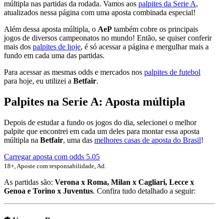
múltipla nas partidas da rodada. Vamos aos
palpites da Serie A
,
atualizados nessa página com uma aposta combinada especial!
Além dessa aposta múltipla, o
AeP
também cobre os principais
jogos de diversos campeonatos no mundo! Então, se quiser conferir
mais dos
palpites de hoje
, é só acessar a página e mergulhar mais a
fundo em cada uma das partidas.
Para acessar as mesmas odds e mercados nos
palpites de futebol
para hoje, eu utilizei a
Betfair
.
Palpites na Serie A: Aposta múltipla
Depois de estudar a fundo os jogos do dia, selecionei o melhor
palpite que encontrei em cada um deles para montar essa aposta
múltipla na
Betfair
, uma das
melhores casas de aposta do Brasil
!
Carregar aposta com odds 5.05
18+, Aposte com responsabilidade, Ad.
As partidas são:
Verona x Roma, Milan x Cagliari, Lecce x
Genoa e Torino x Juventus
. Confira tudo detalhado a seguir: