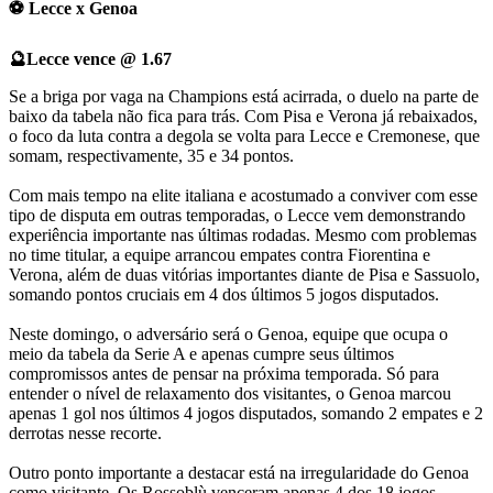
⚽ Lecce x Genoa
🔮Lecce vence @ 1.67
Se a briga por vaga na Champions está acirrada, o duelo na parte de
baixo da tabela não fica para trás. Com Pisa e Verona já rebaixados,
o foco da luta contra a degola se volta para Lecce e Cremonese, que
somam, respectivamente, 35 e 34 pontos.
Com mais tempo na elite italiana e acostumado a conviver com esse
tipo de disputa em outras temporadas, o Lecce vem demonstrando
experiência importante nas últimas rodadas. Mesmo com problemas
no time titular, a equipe arrancou empates contra Fiorentina e
Verona, além de duas vitórias importantes diante de Pisa e Sassuolo,
somando pontos cruciais em 4 dos últimos 5 jogos disputados.
Neste domingo, o adversário será o Genoa, equipe que ocupa o
meio da tabela da Serie A e apenas cumpre seus últimos
compromissos antes de pensar na próxima temporada. Só para
entender o nível de relaxamento dos visitantes, o Genoa marcou
apenas 1 gol nos últimos 4 jogos disputados, somando 2 empates e 2
derrotas nesse recorte.
Outro ponto importante a destacar está na irregularidade do Genoa
como visitante. Os Rossoblù venceram apenas 4 dos 18 jogos