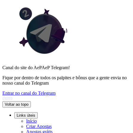
Canal do site do AeP
AeP Telegram!
Fique por dentro de todos os palpites e bônus que a gente envia no
nosso canal do Telegram
Entrar no canal do Telegram
Voltar ao topo
Links úteis
Início
Criar Apostas
Apostas grátis