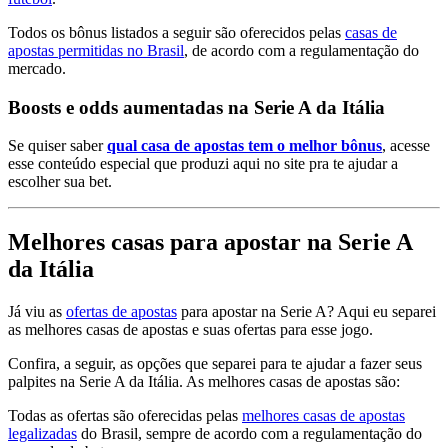
Todos os bônus listados a seguir são oferecidos pelas
casas de
apostas permitidas no Brasil
, de acordo com a regulamentação do
mercado.
Boosts e odds aumentadas na Serie A da Itália
Se quiser saber
qual casa de apostas tem o melhor bônus
, acesse
esse conteúdo especial que produzi aqui no site pra te ajudar a
escolher sua bet.
Melhores casas para apostar na Serie A
da Itália
Já viu as
ofertas de apostas
para apostar na Serie A? Aqui eu separei
as melhores casas de apostas e suas ofertas para esse jogo.
Confira, a seguir, as opções que separei para te ajudar a fazer seus
palpites na Serie A da Itália. As melhores casas de apostas são:
Todas as ofertas são oferecidas pelas
melhores casas de apostas
legalizadas
do Brasil, sempre de acordo com a regulamentação do