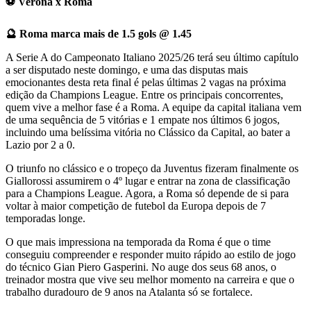
⚽ Verona x Roma
🔮 Roma marca mais de 1.5 gols @ 1.45
A Serie A do Campeonato Italiano 2025/26 terá seu último capítulo
a ser disputado neste domingo, e uma das disputas mais
emocionantes desta reta final é pelas últimas 2 vagas na próxima
edição da Champions League. Entre os principais concorrentes,
quem vive a melhor fase é a Roma. A equipe da capital italiana vem
de uma sequência de 5 vitórias e 1 empate nos últimos 6 jogos,
incluindo uma belíssima vitória no Clássico da Capital, ao bater a
Lazio por 2 a 0.
O triunfo no clássico e o tropeço da Juventus fizeram finalmente os
Giallorossi assumirem o 4º lugar e entrar na zona de classificação
para a Champions League. Agora, a Roma só depende de si para
voltar à maior competição de futebol da Europa depois de 7
temporadas longe.
O que mais impressiona na temporada da Roma é que o time
conseguiu compreender e responder muito rápido ao estilo de jogo
do técnico Gian Piero Gasperini. No auge dos seus 68 anos, o
treinador mostra que vive seu melhor momento na carreira e que o
trabalho duradouro de 9 anos na Atalanta só se fortalece.