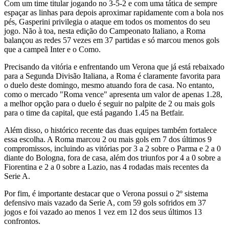
Com um time titular jogando no 3-5-2 e com uma tática de sempre
espaçar as linhas para depois aproximar rapidamente com a bola nos
pés, Gasperini privilegia o ataque em todos os momentos do seu
jogo. Não à toa, nesta edição do Campeonato Italiano, a Roma
balançou as redes 57 vezes em 37 partidas e só marcou menos gols
que a campeã Inter e o Como.
Precisando da vitória e enfrentando um Verona que já está rebaixado
para a Segunda Divisão Italiana, a Roma é claramente favorita para
o duelo deste domingo, mesmo atuando fora de casa. No entanto,
como o mercado "Roma vence" apresenta um valor de apenas 1.28,
a melhor opção para o duelo é seguir no palpite de 2 ou mais gols
para o time da capital, que está pagando 1.45 na Betfair.
Além disso, o histórico recente das duas equipes também fortalece
essa escolha. A Roma marcou 2 ou mais gols em 7 dos últimos 9
compromissos, incluindo as vitórias por 3 a 2 sobre o Parma e 2 a 0
diante do Bologna, fora de casa, além dos triunfos por 4 a 0 sobre a
Fiorentina e 2 a 0 sobre a Lazio, nas 4 rodadas mais recentes da
Serie A.
Por fim, é importante destacar que o Verona possui o 2º sistema
defensivo mais vazado da Serie A, com 59 gols sofridos em 37
jogos e foi vazado ao menos 1 vez em 12 dos seus últimos 13
confrontos.