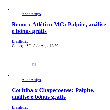
Abrir Artigo
Remo x Atlético-MG: Palpite, análise
e bônus grátis
Brasileirão
Começa: Sáb 8 de Ago, 18:30
Abrir Artigo
Coritiba x Chapecoense: Palpite,
análise e bônus grátis
Brasileirão