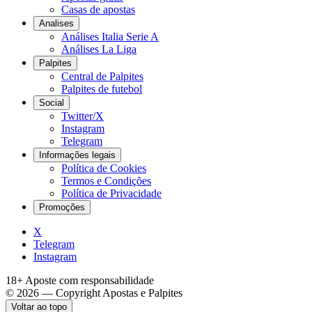
Casas de apostas
Analises
Análises Italia Serie A
Análises La Liga
Palpites
Central de Palpites
Palpites de futebol
Social
Twitter/X
Instagram
Telegram
Informações legais
Política de Cookies
Termos e Condições
Política de Privacidade
Promoções
X
Telegram
Instagram
18+ Aposte com responsabilidade
© 2026 — Copyright Apostas e Palpites
Voltar ao topo