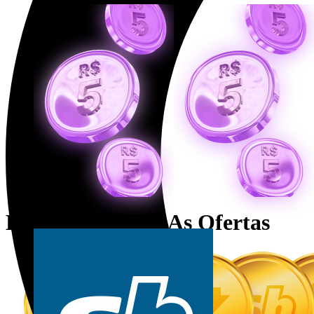
Destaques Todas As Ofertas