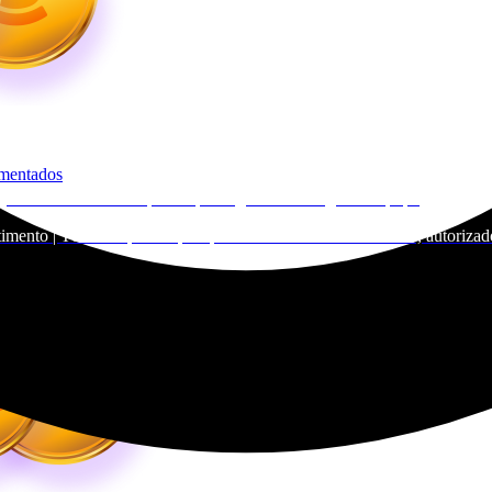
mentados
os do Palmeiras = R$5 de aposta grátis a cada gol da equipe
vestimento | T&C se aplicam | Requerimento SIGAP 0004/2024, autoriza