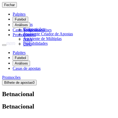
Fechar
Palpites
Futebol
Jogos
Análises
Competições
Casas de apostas
Todas as análises
Assistente Criador de Apostas
Promoções
Futebol
Assistente de Múltiplas
NBA
Probabilidades
UFC
Palpites
Futebol
Análises
Casas de apostas
Promoções
Bilhete de apostas
0
Betnacional
Betnacional