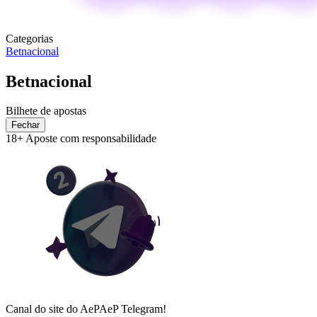
Categorias
Betnacional
Betnacional
Bilhete de apostas
Fechar
18+ Aposte com responsabilidade
Canal do site do AeP
AeP Telegram!