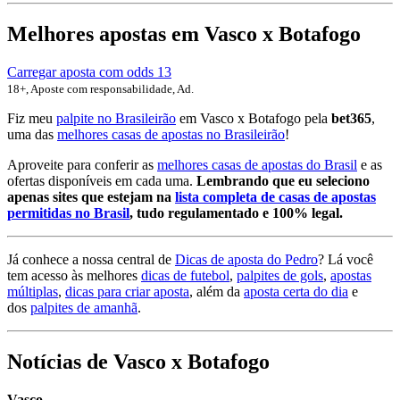
Melhores apostas em Vasco x Botafogo
Carregar aposta com odds 13
18+, Aposte com responsabilidade, Ad.
Fiz meu
palpite no Brasileirão
em Vasco x Botafogo pela
bet365
,
uma das
melhores casas de apostas no Brasileirão
!
Aproveite para conferir as
melhores casas de apostas do Brasil
e as
ofertas disponíveis em cada uma.
Lembrando que eu seleciono
apenas sites que estejam na
lista completa de casas de apostas
permitidas no Brasil
, tudo regulamentado e 100% legal.
Já conhece a nossa central de
Dicas de aposta do Pedro
? Lá você
tem acesso às melhores
dicas de futebol
,
palpites de gols
,
apostas
múltiplas
,
dicas para criar aposta
, além da
aposta certa do dia
e
dos
palpites de amanhã
.
Notícias de Vasco x Botafogo
Vasco