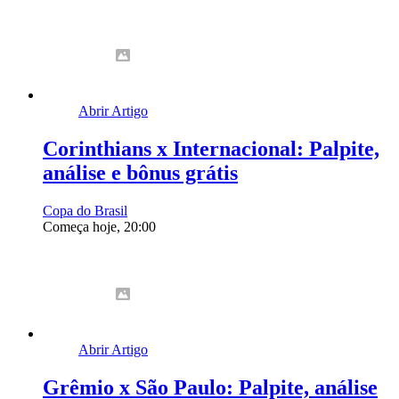
Abrir Artigo
Corinthians x Internacional: Palpite,
análise e bônus grátis
Copa do Brasil
Começa hoje, 20:00
Abrir Artigo
Grêmio x São Paulo: Palpite, análise