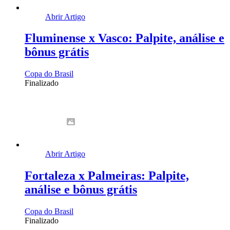
Abrir Artigo
Fluminense x Vasco: Palpite, análise e
bônus grátis
Copa do Brasil
Finalizado
Abrir Artigo
Fortaleza x Palmeiras: Palpite,
análise e bônus grátis
Copa do Brasil
Finalizado