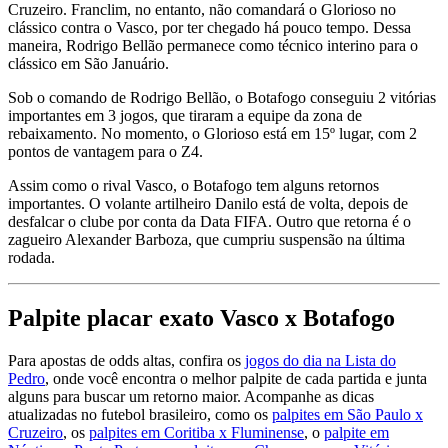
Cruzeiro. Franclim, no entanto, não comandará o Glorioso no
clássico contra o Vasco, por ter chegado há pouco tempo. Dessa
maneira, Rodrigo Bellão permanece como técnico interino para o
clássico em São Januário.
Sob o comando de Rodrigo Bellão, o Botafogo conseguiu 2 vitórias
importantes em 3 jogos, que tiraram a equipe da zona de
rebaixamento. No momento, o Glorioso está em 15º lugar, com 2
pontos de vantagem para o Z4.
Assim como o rival Vasco, o Botafogo tem alguns retornos
importantes. O volante artilheiro Danilo está de volta, depois de
desfalcar o clube por conta da Data FIFA. Outro que retorna é o
zagueiro Alexander Barboza, que cumpriu suspensão na última
rodada.
Palpite placar exato Vasco x Botafogo
Para apostas de odds altas, confira os
jogos do dia na Lista do
Pedro
, onde você encontra o melhor palpite de cada partida e junta
alguns para buscar um retorno maior. Acompanhe as dicas
atualizadas no futebol brasileiro, como os
palpites em São Paulo x
Cruzeiro
, os
palpites em Coritiba x Fluminense
, o
palpite em