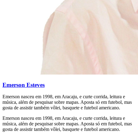
Emerson Esteves
Emerson nasceu em 1998, em Aracaju, e curte corrida, leitura e
música, além de pesquisar sobre mapas. Aposta só em futebol, mas
gosta de assistir também vôlei, basquete e futebol americano.
Emerson nasceu em 1998, em Aracaju, e curte corrida, leitura e
música, além de pesquisar sobre mapas. Aposta só em futebol, mas
gosta de assistir também vôlei, basquete e futebol americano.