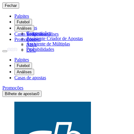
Fechar
Palpites
Futebol
Jogos
Análises
Competições
Casas de apostas
Todas as análises
Assistente Criador de Apostas
Promoções
Futebol
Assistente de Múltiplas
NBA
Probabilidades
UFC
Palpites
Futebol
Análises
Casas de apostas
Promoções
Bilhete de apostas
0