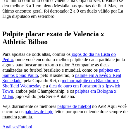
No último confronto com o Valencia na Copa do Rei, o Bilbao se
deu melhor: 3 a 1 em pleno Mestalla nas quartas de final. Mas, no
último encontro geral, foi derrotado: 2 a 0 em duelo válido por La
Liga disputado em setembro.
Palpite placar exato de Valencia x
Athletic Bilbao
Para apostas de odds altas, confira os
jogos do dia na Lista do
Pedro
, onde você encontra o melhor palpite de cada partida e junta
alguns para buscar um retorno maior. Acompanhe as dicas
atualizadas no futebol brasileiro e mundial, como os
palpites em
Santos x São Paulo
, pelo Brasileirão, o
palpite em Alavés x Real
Sociedade
, pela Copa do Rei, o
melhor palpite em Blackburn x
Sheffield Wednesday
e a
dica de ouro em Portsmouth x Ipswich
Town
, ambos pela Championship, e os
palpites em Bologna x
Milan
, jogo válido pela Serie A italiana.
Veja diariamente os melhores
palpites de futebol
no AeP. Aqui você
encontra os
palpites de hoje
feitos por quem entende do e sempre de
maneira gratuita.
Análises
Futebol