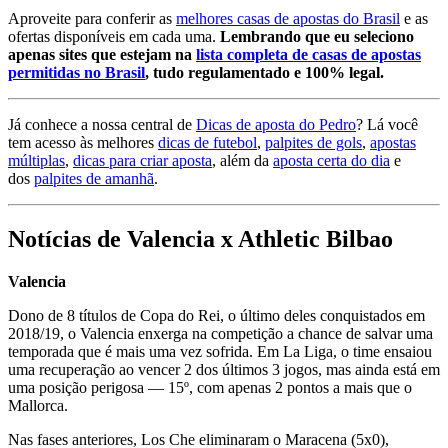
Aproveite para conferir as
melhores casas de apostas do Brasil
e as
ofertas disponíveis em cada uma.
Lembrando que eu seleciono
apenas sites que estejam na
lista completa de casas de apostas
permitidas no Brasil
, tudo regulamentado e 100% legal.
Já conhece a nossa central de
Dicas de aposta do Pedro
? Lá você
tem acesso às melhores
dicas de futebol
,
palpites de gols
,
apostas
múltiplas
,
dicas para criar aposta
, além da
aposta certa do dia
e
dos
palpites de amanhã
.
Notícias de Valencia x Athletic Bilbao
Valencia
Dono de 8 títulos de Copa do Rei, o último deles conquistados em
2018/19, o Valencia enxerga na competição a chance de salvar uma
temporada que é mais uma vez sofrida. Em La Liga, o time ensaiou
uma recuperação ao vencer 2 dos últimos 3 jogos, mas ainda está em
uma posição perigosa — 15º, com apenas 2 pontos a mais que o
Mallorca.
Nas fases anteriores, Los Che eliminaram o Maracena (5x0),