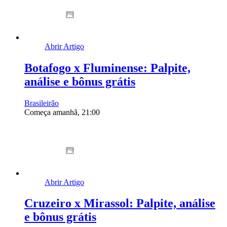
Abrir Artigo
Botafogo x Fluminense: Palpite,
análise e bônus grátis
Brasileirão
Começa amanhã, 21:00
Abrir Artigo
Cruzeiro x Mirassol: Palpite, análise
e bônus grátis