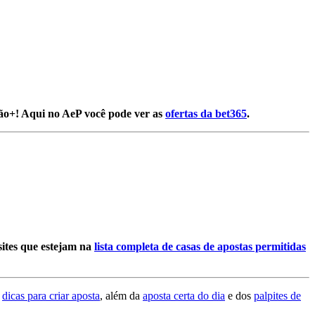
ão+! Aqui no AeP você pode ver as
ofertas da bet365
.
ites que estejam na
lista completa de casas de apostas permitidas
,
dicas para criar aposta
, além da
aposta certa do dia
e dos
palpites de