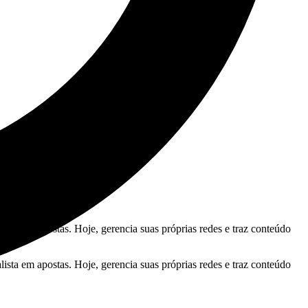
lista em apostas. Hoje, gerencia suas próprias redes e traz conteúdo
lista em apostas. Hoje, gerencia suas próprias redes e traz conteúdo