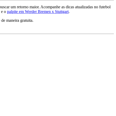
 buscar um retorno maior. Acompanhe as dicas atualizadas no futebol
e o
palpite em Werder Bremen x Stuttgart
.
de maneira gratuita.