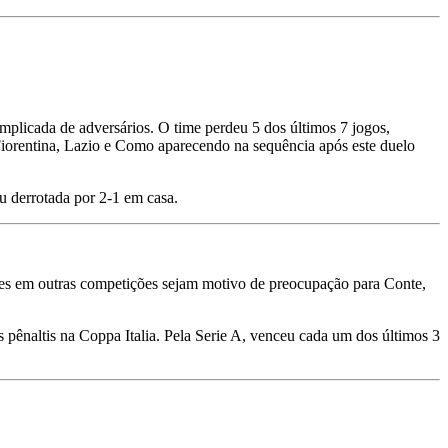
mplicada de adversários. O time perdeu 5 dos últimos 7 jogos,
 Fiorentina, Lazio e Como aparecendo na sequência após este duelo
u derrotada por 2-1 em casa.
ntes em outras competições sejam motivo de preocupação para Conte,
 pênaltis na Coppa Italia. Pela Serie A, venceu cada um dos últimos 3