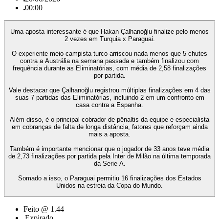
00:00
Uma aposta interessante é que Hakan Çalhanoğlu finalize pelo menos
2 vezes em Turquia x Paraguai.
O experiente meio-campista turco arriscou nada menos que 5 chutes
contra a Austrália na semana passada e também finalizou com
frequência durante as Eliminatórias, com média de 2,58 finalizações
por partida.
Vale destacar que Çalhanoğlu registrou múltiplas finalizações em 4 das
suas 7 partidas das Eliminatórias, incluindo 2 em um confronto em
casa contra a Espanha.
Além disso, é o principal cobrador de pênaltis da equipe e especialista
em cobranças de falta de longa distância, fatores que reforçam ainda
mais a aposta.
Também é importante mencionar que o jogador de 33 anos teve média
de 2,73 finalizações por partida pela Inter de Milão na última temporada
da Serie A.
Somado a isso, o Paraguai permitiu 16 finalizações dos Estados
Unidos na estreia da Copa do Mundo.
Feito @ 1.44
Expirado