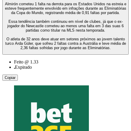
Almirón cometeu 1 falta na derrota para os Estados Unidos na estreia e
esteve frequentemente envolvido em infrações durante as Eliminatórias
da Copa do Mundo, registrando média de 0,91 faltas por partida.
Essa tendência também continuou em nível de clubes, já que o ex-
jogador do Newcastle cometeu ao menos uma falta em 3 das suas 6
partidas como titular na MLS nesta temporada.
O atleta de 32 anos deve atuar em setores próximos ao jovem talento
turco Arda Güler, que sofreu 2 faltas contra a Austrália e teve média de
2,36 faltas sofridas por jogo durante as Eliminatórias.
Feito @ 1.33
Expirado
Copiar