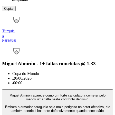
Copiar
Turquia
x
Paraguai
Miguel Almirón - 1+ faltas cometidas @ 1.33
Copa do Mundo
20/06/2026
00:00
Miguel Almirón aparece como um forte candidato a cometer pelo
menos uma falta neste confronto decisivo.
Embora o armador paraguaio seja mais perigoso no setor ofensivo, ele
também contribui bastante defensivamente quando necessário.