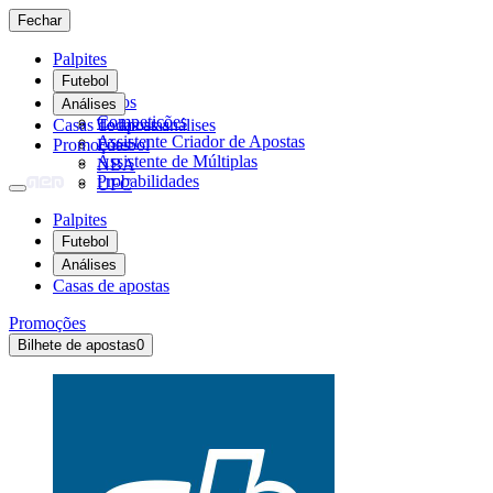
Fechar
Palpites
Futebol
Jogos
Análises
Competições
Casas de apostas
Todas as análises
Assistente Criador de Apostas
Promoções
Futebol
Assistente de Múltiplas
NBA
Probabilidades
UFC
Palpites
Futebol
Análises
Casas de apostas
Promoções
Bilhete de apostas
0