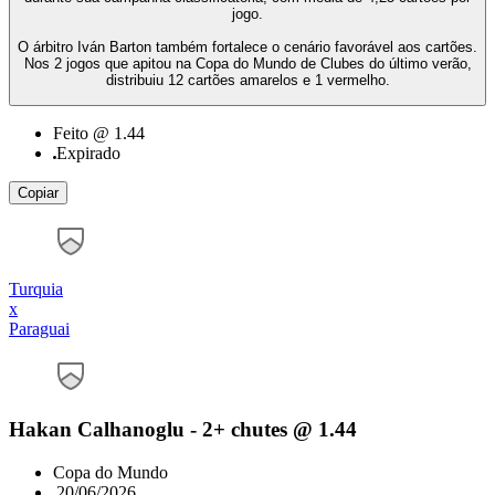
jogo.
O árbitro Iván Barton também fortalece o cenário favorável aos cartões.
Nos 2 jogos que apitou na Copa do Mundo de Clubes do último verão,
distribuiu 12 cartões amarelos e 1 vermelho.
Feito @ 1.44
Expirado
Copiar
Turquia
x
Paraguai
Hakan Calhanoglu - 2+ chutes @ 1.44
Copa do Mundo
20/06/2026