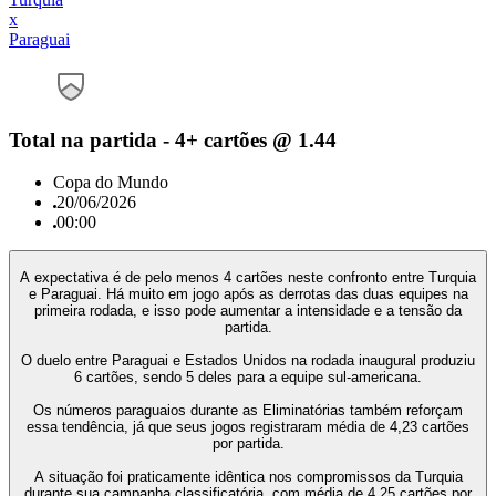
x
Paraguai
Total na partida - 4+ cartões @ 1.44
Copa do Mundo
20/06/2026
00:00
A expectativa é de pelo menos 4 cartões neste confronto entre Turquia
e Paraguai. Há muito em jogo após as derrotas das duas equipes na
primeira rodada, e isso pode aumentar a intensidade e a tensão da
partida.
O duelo entre Paraguai e Estados Unidos na rodada inaugural produziu
6 cartões, sendo 5 deles para a equipe sul-americana.
Os números paraguaios durante as Eliminatórias também reforçam
essa tendência, já que seus jogos registraram média de 4,23 cartões
por partida.
A situação foi praticamente idêntica nos compromissos da Turquia
durante sua campanha classificatória, com média de 4,25 cartões por