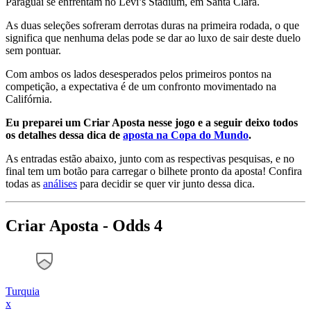
Paraguai se enfrentam no Levi’s Stadium, em Santa Clara.
As duas seleções sofreram derrotas duras na primeira rodada, o que
significa que nenhuma delas pode se dar ao luxo de sair deste duelo
sem pontuar.
Com ambos os lados desesperados pelos primeiros pontos na
competição, a expectativa é de um confronto movimentado na
Califórnia.
Eu preparei um Criar Aposta nesse jogo e a seguir deixo todos
os detalhes dessa dica de
aposta na Copa do Mundo
.
As entradas estão abaixo, junto com as respectivas pesquisas, e no
final tem um botão para carregar o bilhete pronto da aposta! Confira
todas as
análises
para decidir se quer vir junto dessa dica.
Criar Aposta - Odds 4
Turquia
x