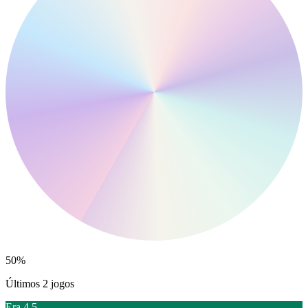
50%
Últimos 2 jogos
Era 4.5