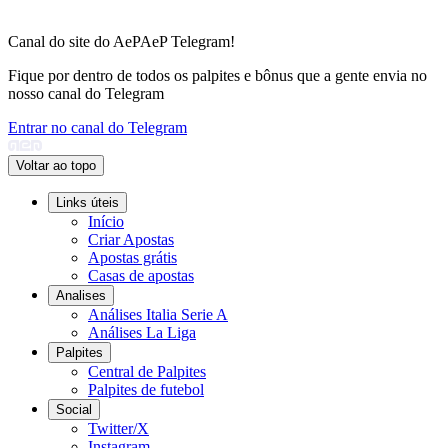
Canal do site do AeP
AeP Telegram!
Fique por dentro de todos os palpites e bônus que a gente envia no
nosso canal do Telegram
Entrar no canal do Telegram
Voltar ao topo
Links úteis
Início
Criar Apostas
Apostas grátis
Casas de apostas
Analises
Análises Italia Serie A
Análises La Liga
Palpites
Central de Palpites
Palpites de futebol
Social
Twitter/X
Instagram