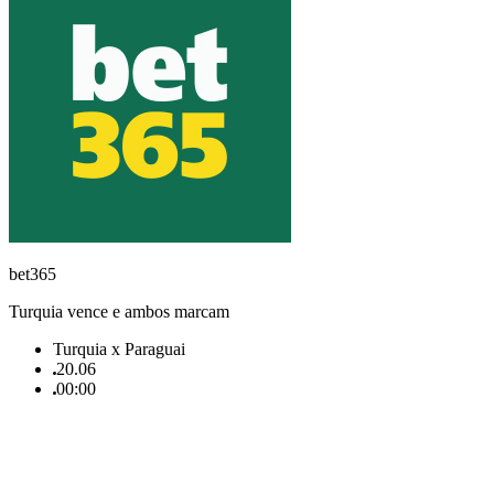
bet365
Turquia vence e ambos marcam
Turquia x Paraguai
20.06
00:00