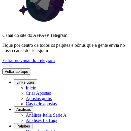
Canal do site do AeP
AeP Telegram!
Fique por dentro de todos os palpites e bônus que a gente envia no
nosso canal do Telegram
Entrar no canal do Telegram
Voltar ao topo
Links úteis
Início
Criar Apostas
Apostas grátis
Casas de apostas
Analises
Análises Italia Serie A
Análises La Liga
Palpites