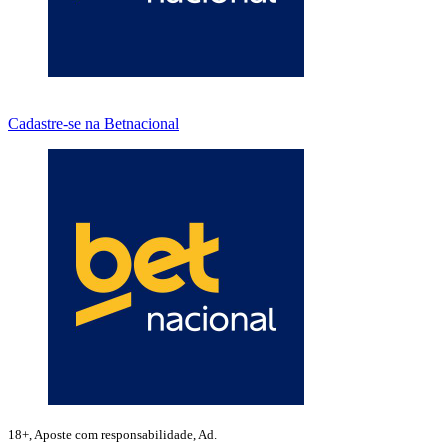
Carregar aposta @ 6.71
Cadastre-se na Betnacional
18+, Aposte com responsabilidade, Ad.