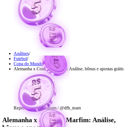
Análises
/
Futebol
/
Copa do Mundo
/
Alemanha x Costa do Marfim: Análise, bônus e apostas grátis
Reprodução / Instagram / @dfb_team
Alemanha x Costa do Marfim: Análise,