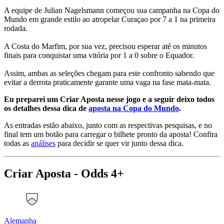
A equipe de Julian Nagelsmann começou sua campanha na Copa do
Mundo em grande estilo ao atropelar Curaçao por 7 a 1 na primeira
rodada.
A Costa do Marfim, por sua vez, precisou esperar até os minutos
finais para conquistar uma vitória por 1 a 0 sobre o Equador.
Assim, ambas as seleções chegam para este confronto sabendo que
evitar a derrota praticamente garante uma vaga na fase mata-mata.
Eu preparei um Criar Aposta nesse jogo e a seguir deixo todos
os detalhes dessa dica de
aposta na Copa do Mundo
.
As entradas estão abaixo, junto com as respectivas pesquisas, e no
final tem um botão para carregar o bilhete pronto da aposta! Confira
todas as
análises
para decidir se quer vir junto dessa dica.
Criar Aposta - Odds 4+
Alemanha