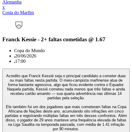
Alemanha
x
Costa do Marfim
Franck Kessie - 2+ faltas cometidas @ 1.67
Copa do Mundo
20/06/2026
17:00
Acredito que Franck Kessié seja o principal candidato a cometer duas
ou mais faltas nesta partida. O meio-campista marfinense atua de
forma bastante agressiva, algo que ficou evidente contra o Equador.
Naquela partida, Kessié cometeu nada menos que três faltas e ainda
recebeu cartão amarelo — sua quarta advertência nas últimas 14
partidas pela seleção.
Ele também foi um dos jogadores que mais cometeram faltas na Copa
Africana de Nações deste ano, acumulando oito infrações em cinco
partidas e registrando múltiplas faltas em três desses confrontos. Além
disso, o jogador de 29 anos manteve uma frequência elevada de faltas
na Liga Saudita na temporada passada, com média de 1.41 infração
por 90 minutos.