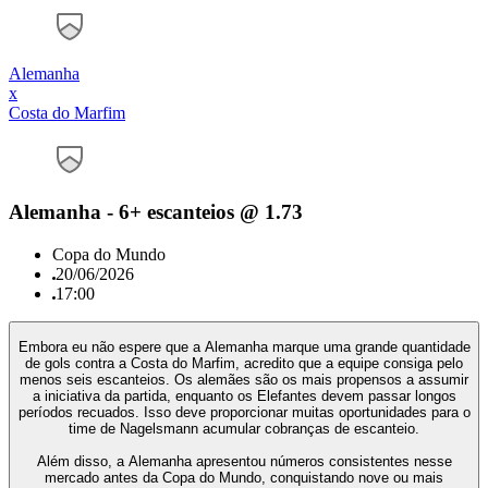
Alemanha
x
Costa do Marfim
Alemanha - 6+ escanteios @ 1.73
Copa do Mundo
20/06/2026
17:00
Embora eu não espere que a Alemanha marque uma grande quantidade
de gols contra a Costa do Marfim, acredito que a equipe consiga pelo
menos seis escanteios. Os alemães são os mais propensos a assumir
a iniciativa da partida, enquanto os Elefantes devem passar longos
períodos recuados. Isso deve proporcionar muitas oportunidades para o
time de Nagelsmann acumular cobranças de escanteio.
Além disso, a Alemanha apresentou números consistentes nesse
mercado antes da Copa do Mundo, conquistando nove ou mais