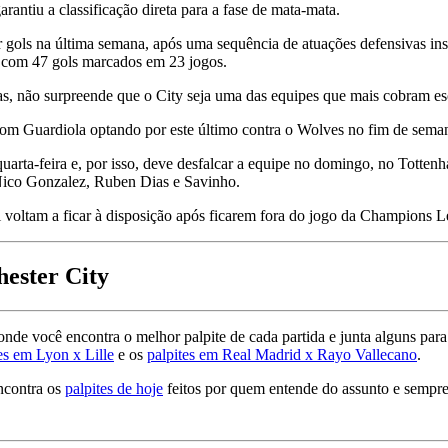
antiu a classificação direta para a fase de mata-mata.
er gols na última semana, após uma sequência de atuações defensivas in
 com 47 gols marcados em 23 jogos.
as, não surpreende que o City seja uma das equipes que mais cobram es
om Guardiola optando por este último contra o Wolves no fim de sema
quarta-feira e, por isso, deve desfalcar a equipe no domingo, no Tott
Nico Gonzalez, Ruben Dias e Savinho.
 voltam a ficar à disposição após ficarem fora do jogo da Champions L
hester City
 onde você encontra o melhor palpite de cada partida e junta alguns pa
es em Lyon x Lille
e os
palpites em Real Madrid x Rayo Vallecano
.
ncontra os
palpites de hoje
feitos por quem entende do assunto e sempre 