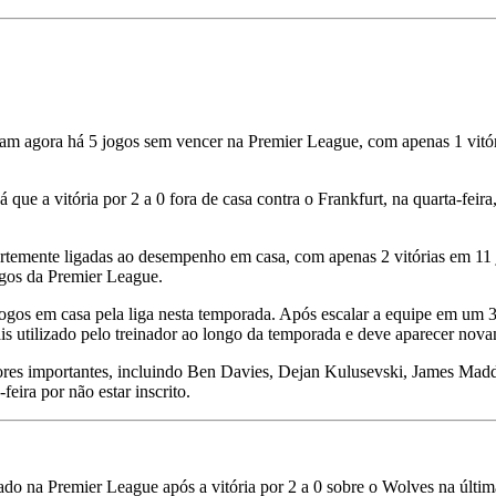
am agora há 5 jogos sem vencer na Premier League, com apenas 1 vitór
 a vitória por 2 a 0 fora de casa contra o Frankfurt, na quarta-feira, g
rtemente ligadas ao desempenho em casa, com apenas 2 vitórias em 11 j
ogos da Premier League.
ogos em casa pela liga nesta temporada. Após escalar a equipe em um
s utilizado pelo treinador ao longo da temporada e deve aparecer nova
res importantes, incluindo Ben Davies, Dejan Kulusevski, James Mad
feira por não estar inscrito.
o na Premier League após a vitória por 2 a 0 sobre o Wolves na últim