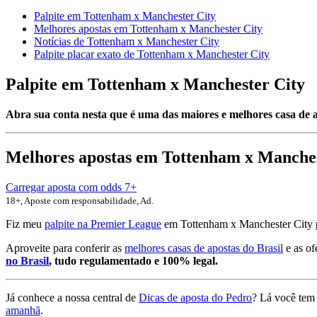
Palpite em Tottenham x Manchester City
Melhores apostas em Tottenham x Manchester City
Notícias de Tottenham x Manchester City
Palpite placar exato de Tottenham x Manchester City
Palpite em Tottenham x Manchester City
Abra sua conta nesta que é uma das maiores e melhores casa de 
Melhores apostas em Tottenham x Manches
Carregar aposta com odds 7+
18+, Aposte com responsabilidade, Ad.
Fiz meu
palpite na Premier League
em Tottenham x Manchester City 
Aproveite para conferir as
melhores casas de apostas do Brasil
e as of
no Brasil
, tudo regulamentado e 100% legal.
Já conhece a nossa central de
Dicas de aposta do Pedro
? Lá você tem
amanhã
.