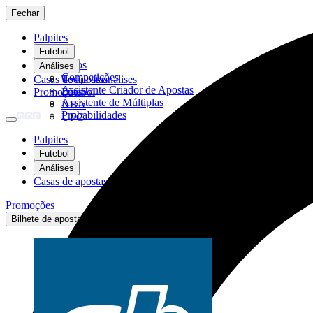
Fechar
Palpites
Futebol
Jogos
Análises
Competições
Casas de apostas
Todas as análises
Assistente Criador de Apostas
Promoções
Futebol
Assistente de Múltiplas
NBA
Probabilidades
UFC
Palpites
Futebol
Análises
Casas de apostas
Promoções
Bilhete de apostas
0