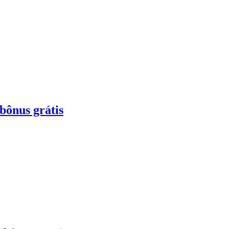
 bônus grátis