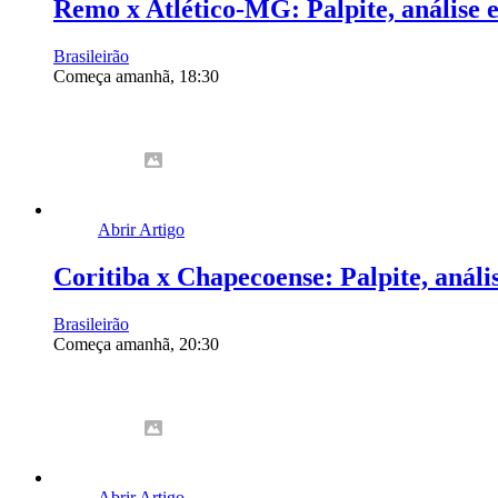
Remo x Atlético-MG: Palpite, análise e
Brasileirão
Começa amanhã, 18:30
Abrir Artigo
Coritiba x Chapecoense: Palpite, anális
Brasileirão
Começa amanhã, 20:30
Abrir Artigo