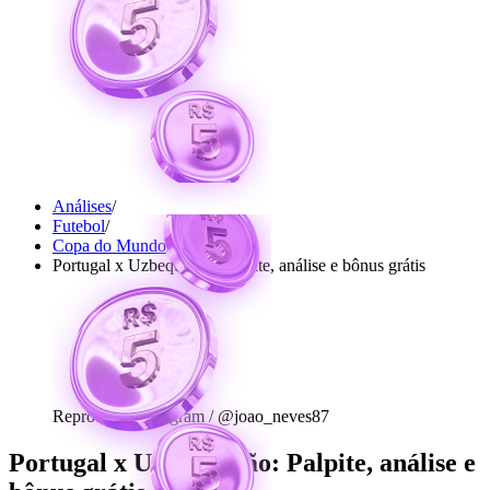
Análises
/
Futebol
/
Copa do Mundo
/
Portugal x Uzbequistão: Palpite, análise e bônus grátis
Reprodução: Istagram / @joao_neves87
Portugal x Uzbequistão: Palpite, análise e