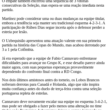
O empate também encerrou uma sequência de 3 vitórias
consecutivas da Seleção, mas espera-se uma reação imediata nesta
partida.
Martínez pode considerar uma ou duas mudanças na equipe titular,
embora a tendência seja manter seu tradicional esquema 4-2-3-1. A
participação de Rúben Dias segue incerta após o defensor perder a
estreia por lesão.
O Uzbequistão apresentou uma atuação valente em sua primeira
partida na história das Copas do Mundo, mas acabou derrotado por
3 a 1 pela Colômbia.
Já era esperado que a equipe de Fabio Cannavaro enfrentasse
dificuldades para avançar no Grupo K, e esse desafio parece ainda
maior agora, com suas pequenas esperanças provavelmente
dependendo do confronto final contra a RD Congo.
Nos dois últimos amistosos antes do torneio, os Lobos Brancos
sofreram derrotas para Canadá e Holanda, algo que não inspira
muita confiança antes do duelo de terça-feira contra uma seleção
portuguesa repleta de estrelas.
Cannavaro deve novamente escalar sua equipe no esquema 3-4-2-1,
mas pode ser obrigado a fazer pelo menos uma alteração no time