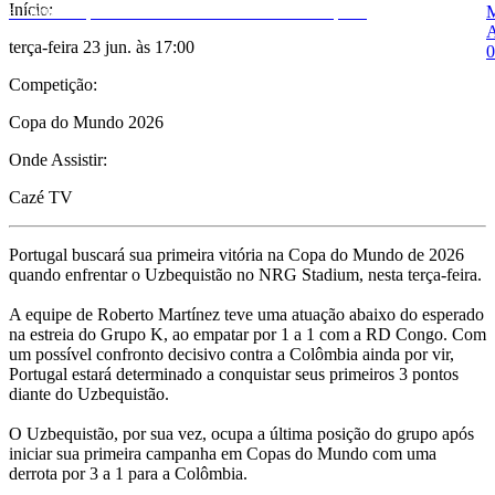
Início:
autorizado pela Portaria SPA/MF nº 248/2025 | AD
M
A
terça-feira 23 jun. às 17:00
0
Competição:
Copa do Mundo 2026
Onde Assistir:
Cazé TV
Portugal buscará sua primeira vitória na Copa do Mundo de 2026
quando enfrentar o Uzbequistão no NRG Stadium, nesta terça-feira.
A equipe de Roberto Martínez teve uma atuação abaixo do esperado
na estreia do Grupo K, ao empatar por 1 a 1 com a RD Congo. Com
um possível confronto decisivo contra a Colômbia ainda por vir,
Portugal estará determinado a conquistar seus primeiros 3 pontos
diante do Uzbequistão.
O Uzbequistão, por sua vez, ocupa a última posição do grupo após
iniciar sua primeira campanha em Copas do Mundo com uma
derrota por 3 a 1 para a Colômbia.