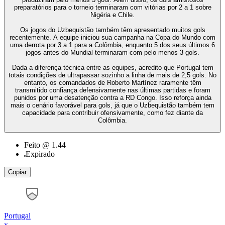
preparatórios para o torneio terminaram com vitórias por 2 a 1 sobre
Nigéria e Chile.
Os jogos do Uzbequistão também têm apresentado muitos gols
recentemente. A equipe iniciou sua campanha na Copa do Mundo com
uma derrota por 3 a 1 para a Colômbia, enquanto 5 dos seus últimos 6
jogos antes do Mundial terminaram com pelo menos 3 gols.
Dada a diferença técnica entre as equipes, acredito que Portugal tem
totais condições de ultrapassar sozinho a linha de mais de 2,5 gols. No
entanto, os comandados de Roberto Martínez raramente têm
transmitido confiança defensivamente nas últimas partidas e foram
punidos por uma desatenção contra a RD Congo. Isso reforça ainda
mais o cenário favorável para gols, já que o Uzbequistão também tem
capacidade para contribuir ofensivamente, como fez diante da
Colômbia.
Feito @ 1.44
Expirado
Copiar
Portugal
x