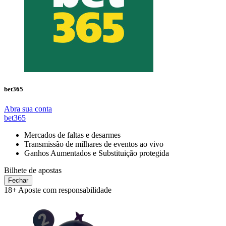
bet365
Abra sua conta
bet365
Mercados de faltas e desarmes
Transmissão de milhares de eventos ao vivo
Ganhos Aumentados e Substituição protegida
Bilhete de apostas
Fechar
18+ Aposte com responsabilidade