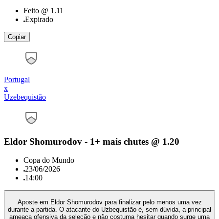
Feito @ 1.11
Expirado
Copiar
Portugal
x
Uzebequistão
Eldor Shomurodov - 1+ mais chutes @ 1.20
Copa do Mundo
23/06/2026
14:00
Aposte em Eldor Shomurodov para finalizar pelo menos uma vez
durante a partida. O atacante do Uzbequistão é, sem dúvida, a principal
ameaça ofensiva da seleção e não costuma hesitar quando surge uma