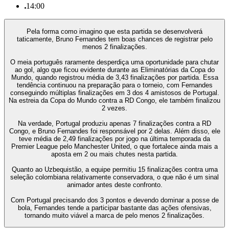
14:00
Pela forma como imagino que esta partida se desenvolverá
taticamente, Bruno Fernandes tem boas chances de registrar pelo
menos 2 finalizações.
O meia português raramente desperdiça uma oportunidade para chutar
ao gol, algo que ficou evidente durante as Eliminatórias da Copa do
Mundo, quando registrou média de 3,43 finalizações por partida. Essa
tendência continuou na preparação para o torneio, com Fernandes
conseguindo múltiplas finalizações em 3 dos 4 amistosos de Portugal.
Na estreia da Copa do Mundo contra a RD Congo, ele também finalizou
2 vezes.
Na verdade, Portugal produziu apenas 7 finalizações contra a RD
Congo, e Bruno Fernandes foi responsável por 2 delas. Além disso, ele
teve média de 2,49 finalizações por jogo na última temporada da
Premier League pelo Manchester United, o que fortalece ainda mais a
aposta em 2 ou mais chutes nesta partida.
Quanto ao Uzbequistão, a equipe permitiu 15 finalizações contra uma
seleção colombiana relativamente conservadora, o que não é um sinal
animador antes deste confronto.
Com Portugal precisando dos 3 pontos e devendo dominar a posse de
bola, Fernandes tende a participar bastante das ações ofensivas,
tornando muito viável a marca de pelo menos 2 finalizações.