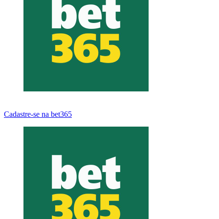
Carregar aposta @ 5.00
Cadastre-se na bet365