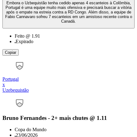
Embora o Uzbequistão tenha cedido apenas 4 escanteios à Colômbia,
Portugal é uma equipe muito mais ofensiva e precisará buscar a vitória
após o empate na estreia contra a RD Congo. Além disso, a equipe de
Fabio Cannavaro sofreu 7 escanteios em um amistoso recente contra o
Canadá.
Feito @ 1.91
Expirado
Copiar
Portugal
x
Uzebequistão
Bruno Fernandes - 2+ mais chutes @ 1.11
Copa do Mundo
23/06/2026