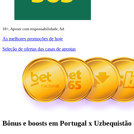
18+, Aposte com responsabilidade, Ad.
As melhores promoções de hoje
Seleção de ofertas das casas de apostas
Bônus e boosts em Portugal x Uzbequistão