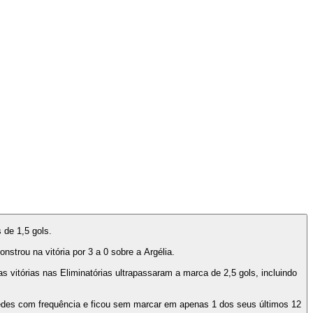
 de 1,5 gols.
trou na vitória por 3 a 0 sobre a Argélia.
 vitórias nas Eliminatórias ultrapassaram a marca de 2,5 gols, incluindo
redes com frequência e ficou sem marcar em apenas 1 dos seus últimos 12