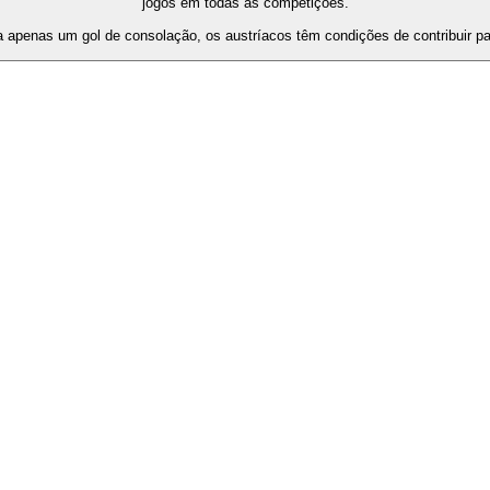
jogos em todas as competições.
apenas um gol de consolação, os austríacos têm condições de contribuir para