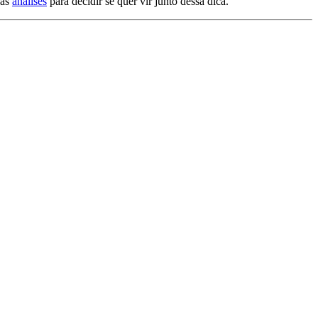
 as
análises
para decidir se quer vir junto dessa dica.