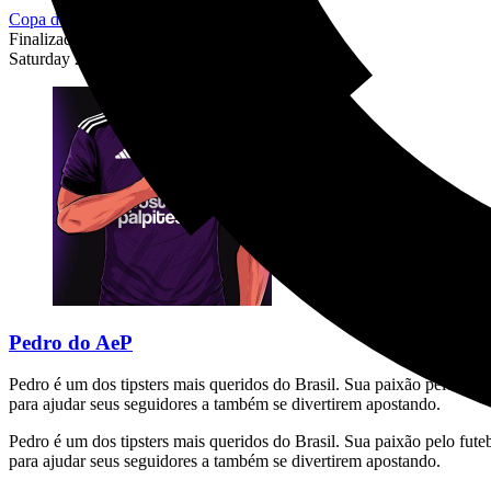
Copa do Mundo
Finalizado
Saturday 20 June, 2026
2 min de leitura
Pedro do AeP
Pedro é um dos tipsters mais queridos do Brasil. Sua paixão pelo fute
para ajudar seus seguidores a também se divertirem apostando.
Pedro é um dos tipsters mais queridos do Brasil. Sua paixão pelo fute
para ajudar seus seguidores a também se divertirem apostando.