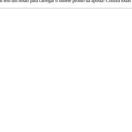
al tem um botão para carregar o bilhete pronto da aposta! Confira todas