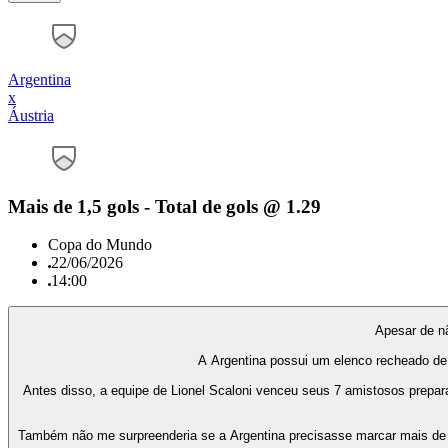
Argentina
x
Áustria
Mais de 1,5 gols - Total de gols @ 1.29
Copa do Mundo
22/06/2026
14:00
Apesar de nã
A Argentina possui um elenco recheado de 
Antes disso, a equipe de Lionel Scaloni venceu seus 7 amistosos prepara
Também não me surpreenderia se a Argentina precisasse marcar mais de u