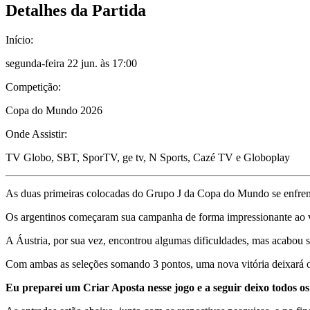
Detalhes da Partida
Início:
segunda-feira 22 jun. às 17:00
Competição:
Copa do Mundo 2026
Onde Assistir:
TV Globo, SBT, SporTV, ge tv, N Sports, Cazé TV e Globoplay
As duas primeiras colocadas do Grupo J da Copa do Mundo se enfrent
Os argentinos começaram sua campanha de forma impressionante ao ve
A Áustria, por sua vez, encontrou algumas dificuldades, mas acabou su
Com ambas as seleções somando 3 pontos, uma nova vitória deixará o 
Eu preparei um Criar Aposta nesse jogo e a seguir deixo todos os