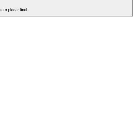
 o placar final.