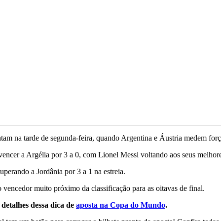
am na tarde de segunda-feira, quando Argentina e Áustria medem forç
ncer a Argélia por 3 a 0, com Lionel Messi voltando aos seus melhore
perando a Jordânia por 3 a 1 na estreia.
vencedor muito próximo da classificação para as oitavas de final.
 detalhes dessa dica de
aposta na Copa do Mundo
.