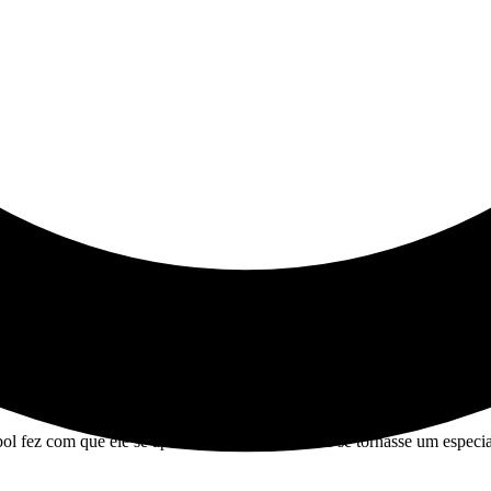
bol fez com que ele se aprofundasse no assunto e se tornasse um especia
bol fez com que ele se aprofundasse no assunto e se tornasse um especia