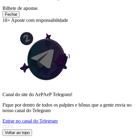
Bilhete de apostas
Fechar
18+ Aposte com responsabilidade
Canal do site do AeP
AeP Telegram!
Fique por dentro de todos os palpites e bônus que a gente envia no
nosso canal do Telegram
Entrar no canal do Telegram
Voltar ao topo