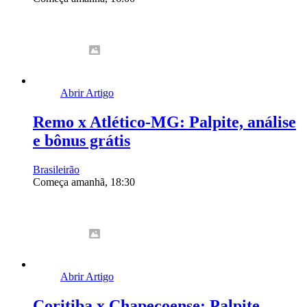
Abrir Artigo
Remo x Atlético-MG: Palpite, análise
e bônus grátis
Brasileirão
Começa amanhã, 18:30
Abrir Artigo
Coritiba x Chapecoense: Palpite,