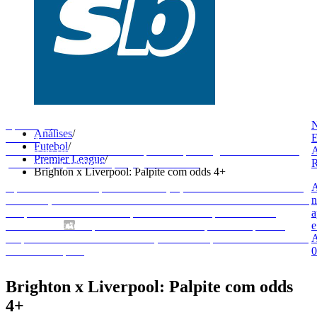
Sportingbet
N
Análises
/
Em alta
E
Futebol
/
Combo no Brasileirão = Até R$25 em apostas grátis!
Oferta válida
A
Premier League
/
para múltipla, realizada pré-jogo ou ao vivo
R
Brighton x Liverpool: Palpite com odds 4+
Aposta mínima de R$5 nas Séries A, B, C e D do Brasileirão e nas
A
Séries A1, A2 e A3 do Brasileirão Feminino com odds mínima de 3.
n
A Aposta Grátis será válida por 24 horas. +18 | Ministério da
a
Fazenda adverte: Aposta não é investimento | T&C se aplicam |
e
Requerimento SIGAP 0004/2024, autorizado pela Portaria SPA/MF
A
nº 248/2025 | AD
0
Brighton x Liverpool: Palpite com odds
4+