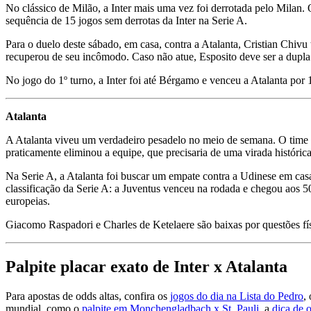
No clássico de Milão, a Inter mais uma vez foi derrotada pelo Milan. 
sequência de 15 jogos sem derrotas da Inter na Serie A.
Para o duelo deste sábado, em casa, contra a Atalanta, Cristian Ch
recuperou de seu incômodo. Caso não atue, Esposito deve ser a dupl
No jogo do 1º turno, a Inter foi até Bérgamo e venceu a Atalanta por 
Atalanta
A Atalanta viveu um verdadeiro pesadelo no meio de semana. O time r
praticamente eliminou a equipe, que precisaria de uma virada históric
Na Serie A, a Atalanta foi buscar um empate contra a Udinese em casa
classificação da Serie A: a Juventus venceu na rodada e chegou aos 
europeias.
Giacomo Raspadori e Charles de Ketelaere são baixas por questões fí
Palpite placar exato de Inter x Atalanta
Para apostas de odds altas, confira os
jogos do dia na Lista do Pedro
,
mundial, como o
palpite em Monchengladbach x St. Pauli
, a
dica de 