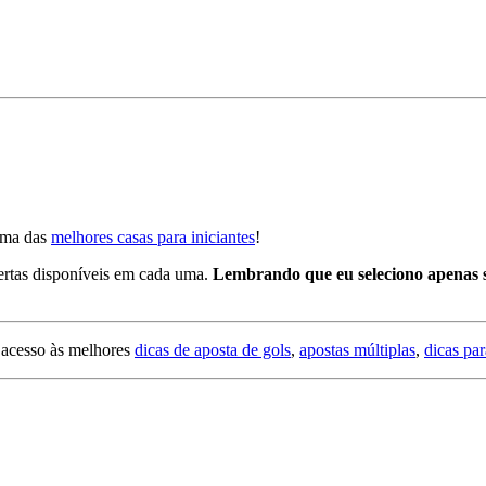
uma das
melhores casas para iniciantes
!
ertas disponíveis em cada uma.
Lembrando que eu seleciono apenas s
 acesso às melhores
dicas de aposta de gols
,
apostas múltiplas
,
dicas par