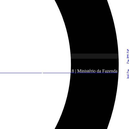
N
E
A
ta Grátis será válida por 24 horas. +18 | Ministério da Fazenda
A
T