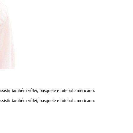
ssistir também vôlei, basquete e futebol americano.
ssistir também vôlei, basquete e futebol americano.