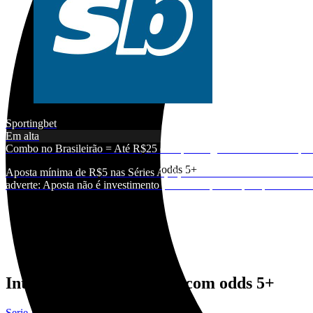
Sportingbet
Análises
/
Em alta
Futebol
/
Combo no Brasileirão = Até R$25 em apostas grátis!
Oferta válida par
Serie A
/
Inter x Atalanta: Palpite com odds 5+
Aposta mínima de R$5 nas Séries A, B, C e D do Brasileirão e nas Sé
adverte: Aposta não é investimento | T&C se aplicam | Requeriment
Inter x Atalanta: Palpite com odds 5+
Serie A