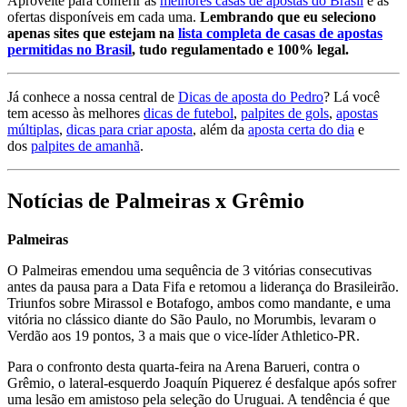
Aproveite para conferir as
melhores casas de apostas do Brasil
e as
ofertas disponíveis em cada uma.
Lembrando que eu seleciono
apenas sites que estejam na
lista completa de casas de apostas
permitidas no Brasil
, tudo regulamentado e 100% legal.
Já conhece a nossa central de
Dicas de aposta do Pedro
? Lá você
tem acesso às melhores
dicas de futebol
,
palpites de gols
,
apostas
múltiplas
,
dicas para criar aposta
, além da
aposta certa do dia
e
dos
palpites de amanhã
.
Notícias de Palmeiras x Grêmio
Palmeiras
O Palmeiras emendou uma sequência de 3 vitórias consecutivas
antes da pausa para a Data Fifa e retomou a liderança do Brasileirão.
Triunfos sobre Mirassol e Botafogo, ambos como mandante, e uma
vitória no clássico diante do São Paulo, no Morumbis, levaram o
Verdão aos 19 pontos, 3 a mais que o vice-líder Athletico-PR.
Para o confronto desta quarta-feira na Arena Barueri, contra o
Grêmio, o lateral-esquerdo Joaquín Piquerez é desfalque após sofrer
uma lesão em amistoso pela seleção do Uruguai. A tendência é que