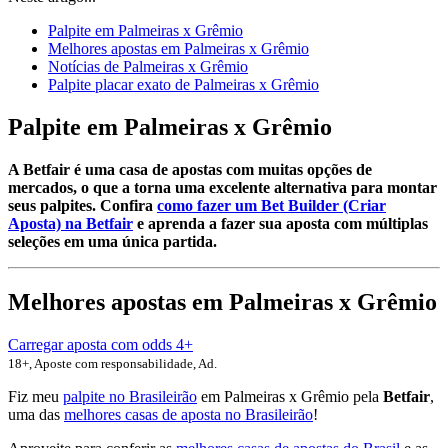
Palpite em Palmeiras x Grêmio
Melhores apostas em Palmeiras x Grêmio
Notícias de Palmeiras x Grêmio
Palpite placar exato de Palmeiras x Grêmio
Palpite em Palmeiras x Grêmio
A Betfair é uma casa de apostas com muitas opções de
mercados, o que a torna uma excelente alternativa para montar
seus palpites. Confira
como fazer um Bet Builder (Criar
Aposta) na Betfair
e aprenda a fazer sua aposta com múltiplas
seleções em uma única partida.
Melhores apostas em Palmeiras x Grêmio
Carregar aposta com odds 4+
18+, Aposte com responsabilidade, Ad.
Fiz meu
palpite no Brasileirão
em Palmeiras x Grêmio pela
Betfair
,
uma das
melhores casas de aposta no Brasileirão
!