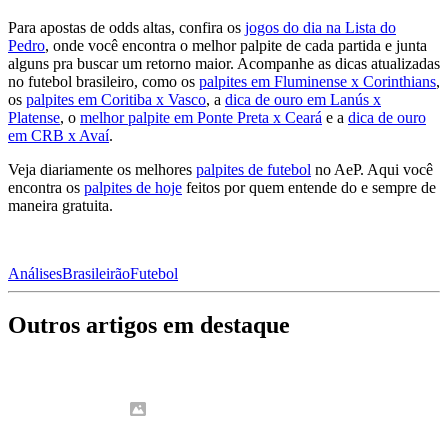
Para apostas de odds altas, confira os
jogos do dia na Lista do
Pedro
, onde você encontra o melhor palpite de cada partida e junta
alguns pra buscar um retorno maior. Acompanhe as dicas atualizadas
no futebol brasileiro, como os
palpites em Fluminense x Corinthians
,
os
palpites em Coritiba x Vasco
, a
dica de ouro em Lanús x
Platense
, o
melhor palpite em Ponte Preta x Ceará
e a
dica de ouro
em CRB x Avaí
.
Veja diariamente os melhores
palpites de futebol
no AeP. Aqui você
encontra os
palpites de hoje
feitos por quem entende do e sempre de
maneira gratuita.
Análises
Brasileirão
Futebol
Outros artigos em destaque