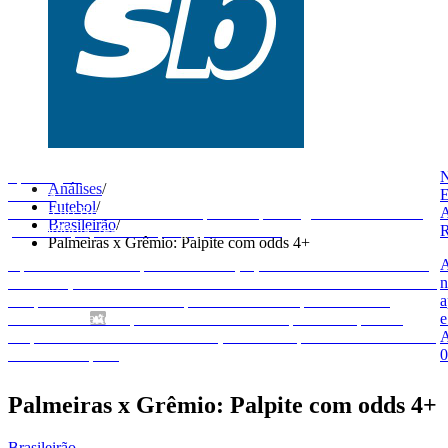
Sportingbet
N
Análises
/
Em alta
E
Futebol
/
Combo no Brasileirão = Até R$25 em apostas grátis!
Oferta válida
A
Brasileirão
/
para múltipla, realizada pré-jogo ou ao vivo
R
Palmeiras x Grêmio: Palpite com odds 4+
Aposta mínima de R$5 nas Séries A, B, C e D do Brasileirão e nas
A
Séries A1, A2 e A3 do Brasileirão Feminino com odds mínima de 3.
n
A Aposta Grátis será válida por 24 horas. +18 | Ministério da
a
Fazenda adverte: Aposta não é investimento | T&C se aplicam |
e
Requerimento SIGAP 0004/2024, autorizado pela Portaria SPA/MF
A
nº 248/2025 | AD
0
Palmeiras x Grêmio: Palpite com odds 4+
Brasileirão