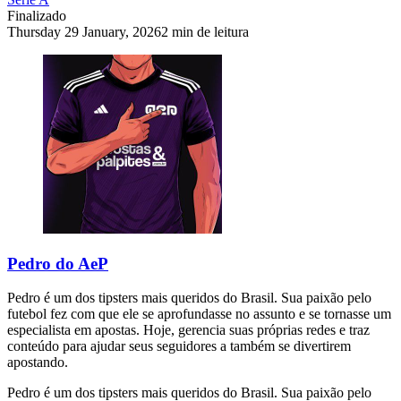
Finalizado
Thursday 29 January, 2026
2 min de leitura
Pedro do AeP
Pedro é um dos tipsters mais queridos do Brasil. Sua paixão pelo
futebol fez com que ele se aprofundasse no assunto e se tornasse um
especialista em apostas. Hoje, gerencia suas próprias redes e traz
conteúdo para ajudar seus seguidores a também se divertirem
apostando.
Pedro é um dos tipsters mais queridos do Brasil. Sua paixão pelo