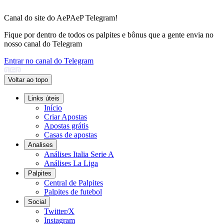
Canal do site do AeP
AeP Telegram!
Fique por dentro de todos os palpites e bônus que a gente envia no
nosso canal do Telegram
Entrar no canal do Telegram
Voltar ao topo
Links úteis
Início
Criar Apostas
Apostas grátis
Casas de apostas
Analises
Análises Italia Serie A
Análises La Liga
Palpites
Central de Palpites
Palpites de futebol
Social
Twitter/X
Instagram