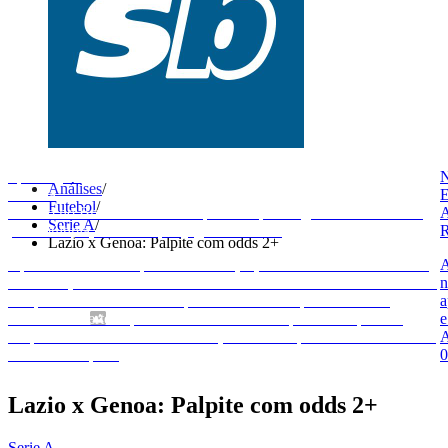
Sportingbet
N
Análises
/
Em alta
E
Futebol
/
Combo no Brasileirão = Até R$25 em apostas grátis!
Oferta válida
A
Serie A
/
para múltipla, realizada pré-jogo ou ao vivo
R
Lazio x Genoa: Palpite com odds 2+
Aposta mínima de R$5 nas Séries A, B, C e D do Brasileirão e nas
A
Séries A1, A2 e A3 do Brasileirão Feminino com odds mínima de 3.
n
A Aposta Grátis será válida por 24 horas. +18 | Ministério da
a
Fazenda adverte: Aposta não é investimento | T&C se aplicam |
e
Requerimento SIGAP 0004/2024, autorizado pela Portaria SPA/MF
A
nº 248/2025 | AD
0
Lazio x Genoa: Palpite com odds 2+
Serie A