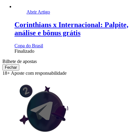
Abrir Artigo
Corinthians x Internacional: Palpite,
análise e bônus grátis
Copa do Brasil
Finalizado
Bilhete de apostas
Fechar
18+ Aposte com responsabilidade