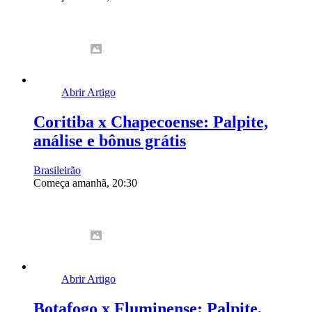
Abrir Artigo
Coritiba x Chapecoense: Palpite,
análise e bônus grátis
Brasileirão
Começa amanhã, 20:30
Abrir Artigo
Botafogo x Fluminense: Palpite,