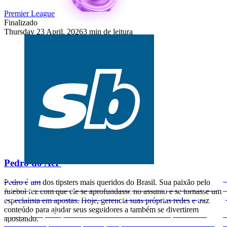
Premier League
Finalizado
Thursday 23 April, 2026
3 min de leitura
Pedro do AeP
Sportingbet
S
Pedro é um dos tipsters mais queridos do Brasil. Sua paixão pelo
Aposta grátis a cada gol do Palmeiras
Aposta de R$20 (odd 2+) em
A
futebol fez com que ele se aprofundasse no assunto e se tornasse um
jogos do Palmeiras = R$5 de aposta grátis a cada gol da equipe
j
especialista em apostas. Hoje, gerencia suas próprias redes e traz
conteúdo para ajudar seus seguidores a também se divertirem
Sportingbet | +18 | Ministério da Fazenda adverte: Aposta não é
N
apostando.
investimento | T&C se aplicam | Requerimento SIGAP 0004/2024,
e