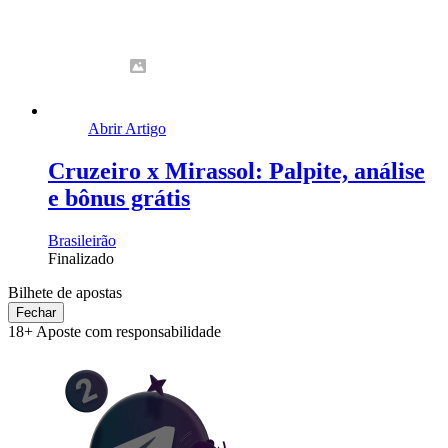
Abrir Artigo
Cruzeiro x Mirassol: Palpite, análise
e bônus grátis
Brasileirão
Finalizado
Bilhete de apostas
Fechar
18+ Aposte com responsabilidade