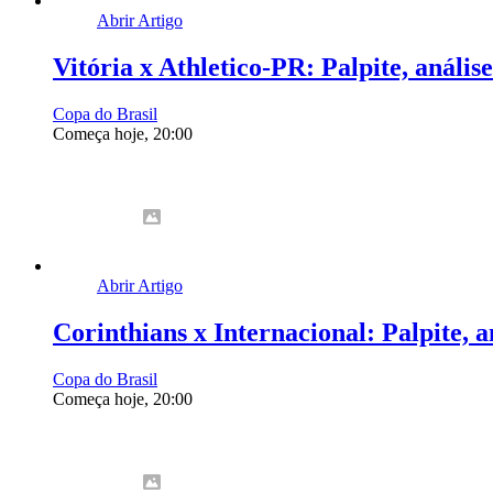
Abrir Artigo
Vitória x Athletico-PR: Palpite, análise
Copa do Brasil
Começa hoje, 20:00
Abrir Artigo
Corinthians x Internacional: Palpite, a
Copa do Brasil
Começa hoje, 20:00