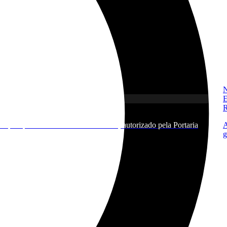
N
E
R
cam | Requerimento SIGAP 0004/2024, autorizado pela Portaria
A
g