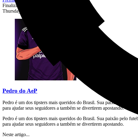
Finalizado
Thursday 16 April, 2026
3 min de leitura
Pedro do AeP
Pedro é um dos tipsters mais queridos do Brasil. Sua paixão pelo fute
para ajudar seus seguidores a também se divertirem apostando.
Pedro é um dos tipsters mais queridos do Brasil. Sua paixão pelo fute
para ajudar seus seguidores a também se divertirem apostando.
Neste artigo...