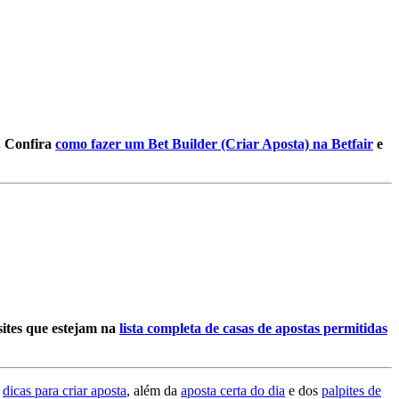
. Confira
como fazer um Bet Builder (Criar Aposta) na Betfair
e
ites que estejam na
lista completa de casas de apostas permitidas
,
dicas para criar aposta
, além da
aposta certa do dia
e dos
palpites de