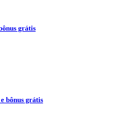
bônus grátis
 e bônus grátis