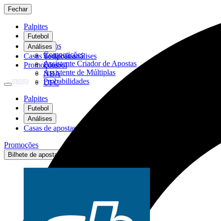
Fechar
Palpites
Futebol
Jogos
Análises
Competições
Casas de apostas
Todas as análises
Assistente Criador de Apostas
Promoções
Futebol
Assistente de Múltiplas
NBA
Probabilidades
UFC
Palpites
Futebol
Análises
Casas de apostas
Promoções
Bilhete de apostas
0