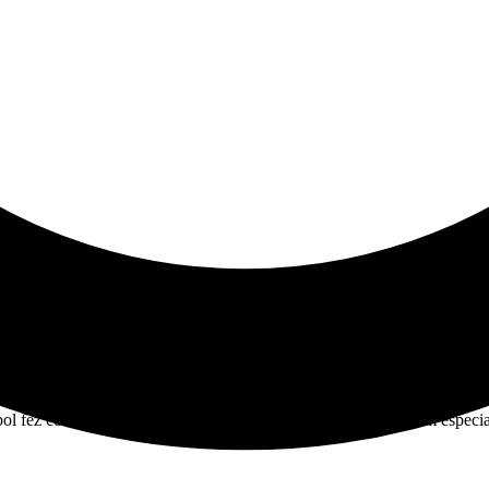
bol fez com que ele se aprofundasse no assunto e se tornasse um especia
bol fez com que ele se aprofundasse no assunto e se tornasse um especia