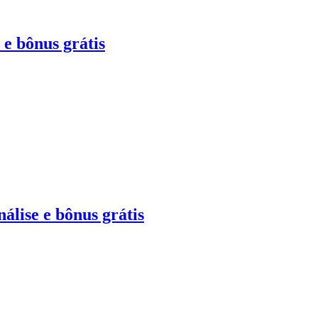
 e bônus grátis
nálise e bônus grátis