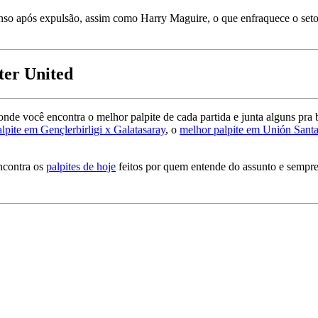
nso após expulsão, assim como Harry Maguire, o que enfraquece o setor
ter United
 onde você encontra o melhor palpite de cada partida e junta alguns pra
lpite em Gençlerbirligi x Galatasaray
, o
melhor palpite em Unión Sant
ncontra os
palpites de hoje
feitos por quem entende do assunto e sempre 