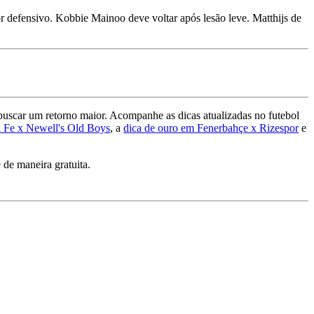
 defensivo. Kobbie Mainoo deve voltar após lesão leve. Matthijs de
 buscar um retorno maior. Acompanhe as dicas atualizadas no futebol
a Fe x Newell's Old Boys
, a
dica de ouro em Fenerbahçe x Rizespor
e
de maneira gratuita.