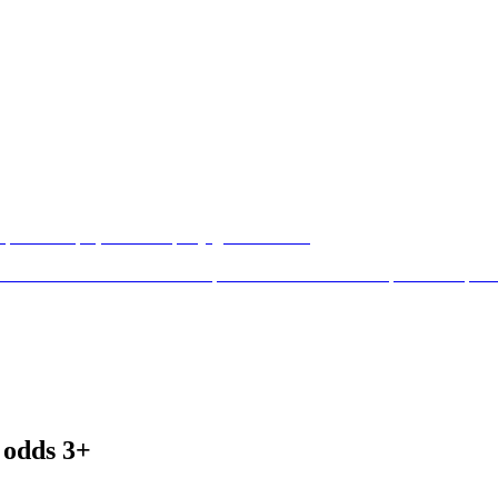
 para múltipla, realizada pré-jogo ou ao vivo
inistério da Fazenda adverte: Aposta não é investimento | T&C se apli
 odds 3+