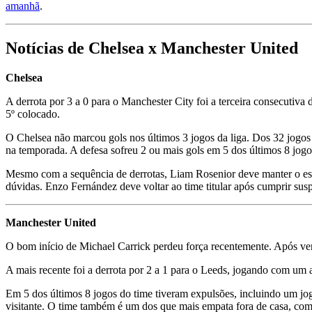
amanhã
.
Notícias de Chelsea x Manchester United
Chelsea
A derrota por 3 a 0 para o Manchester City foi a terceira consecutiva
5º colocado.
O Chelsea não marcou gols nos últimos 3 jogos da liga. Dos 32 jogos 
na temporada. A defesa sofreu 2 ou mais gols em 5 dos últimos 8 jogo
Mesmo com a sequência de derrotas, Liam Rosenior deve manter o esq
dúvidas. Enzo Fernández deve voltar ao time titular após cumprir susp
Manchester United
O bom início de Michael Carrick perdeu força recentemente. Após venc
A mais recente foi a derrota por 2 a 1 para o Leeds, jogando com u
Em 5 dos últimos 8 jogos do time tiveram expulsões, incluindo um jo
visitante. O time também é um dos que mais empata fora de casa, co