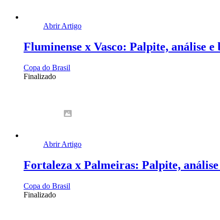
Abrir Artigo
Fluminense x Vasco: Palpite, análise e 
Copa do Brasil
Finalizado
Abrir Artigo
Fortaleza x Palmeiras: Palpite, análise
Copa do Brasil
Finalizado