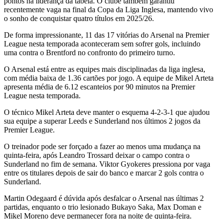
pontos na liderança da tabela. O clube também garantiu
recentemente vaga na final da Copa da Liga Inglesa, mantendo vivo
o sonho de conquistar quatro títulos em 2025/26.
De forma impressionante, 11 das 17 vitórias do Arsenal na Premier
League nesta temporada aconteceram sem sofrer gols, incluindo
uma contra o Brentford no confronto do primeiro turno.
O Arsenal está entre as equipes mais disciplinadas da liga inglesa,
com média baixa de 1.36 cartões por jogo. A equipe de Mikel Arteta
apresenta média de 6.12 escanteios por 90 minutos na Premier
League nesta temporada.
O técnico Mikel Arteta deve manter o esquema 4-2-3-1 que ajudou
sua equipe a superar Leeds e Sunderland nos últimos 2 jogos da
Premier League.
O treinador pode ser forçado a fazer ao menos uma mudança na
quinta-feira, após Leandro Trossard deixar o campo contra o
Sunderland no fim de semana. Viktor Gyokeres pressiona por vaga
entre os titulares depois de sair do banco e marcar 2 gols contra o
Sunderland.
Martin Odegaard é dúvida após desfalcar o Arsenal nas últimas 2
partidas, enquanto o trio lesionado Bukayo Saka, Max Doman e
Mikel Moreno deve permanecer fora na noite de quinta-feira.