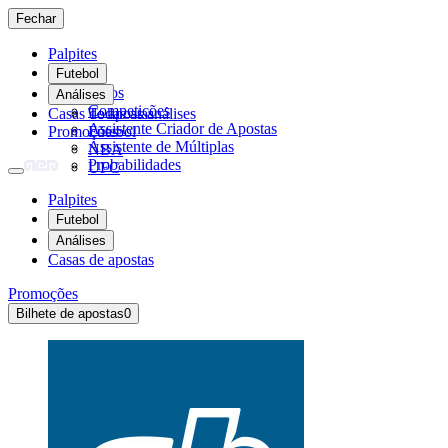
Fechar
Palpites
Futebol
Jogos
Análises
Competições
Casas de apostas
Todas as análises
Assistente Criador de Apostas
Promoções
Futebol
Assistente de Múltiplas
NBA
Probabilidades
UFC
Palpites
Futebol
Análises
Casas de apostas
Promoções
Bilhete de apostas
0