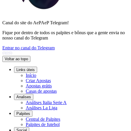
Canal do site do AeP
AeP Telegram!
Fique por dentro de todos os palpites e bônus que a gente envia no
nosso canal do Telegram
Entrar no canal do Telegram
Voltar ao topo
Links úteis
Início
Criar Apostas
Apostas grátis
Casas de apostas
Analises
Análises Italia Serie A
Análises La Liga
Palpites
Central de Palpites
Palpites de futebol
Social