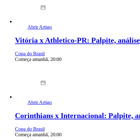
Abrir Artigo
Vitória x Athletico-PR: Palpite, análise
Copa do Brasil
Começa amanhã, 20:00
Abrir Artigo
Corinthians x Internacional: Palpite, a
Copa do Brasil
Começa amanhã, 20:00