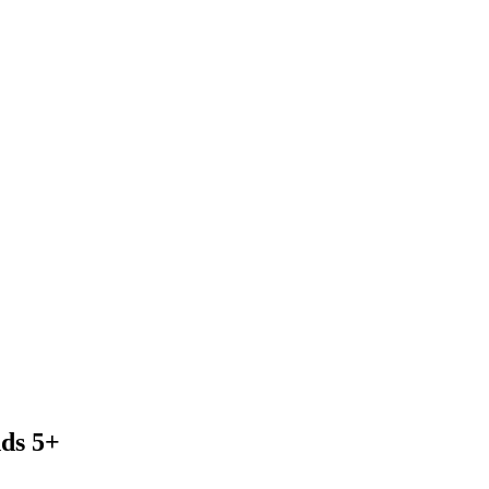
ds 5+