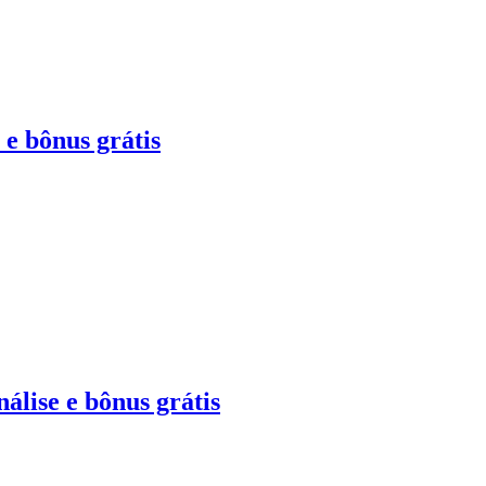
 e bônus grátis
nálise e bônus grátis