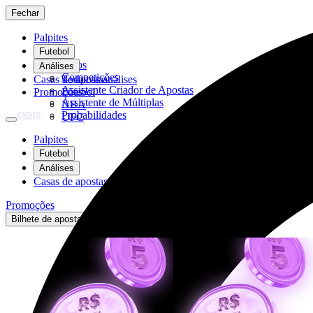
Fechar
Palpites
Futebol
Jogos
Análises
Competições
Casas de apostas
Todas as análises
Assistente Criador de Apostas
Promoções
Futebol
Assistente de Múltiplas
NBA
Probabilidades
UFC
Palpites
Futebol
Análises
Casas de apostas
Promoções
Bilhete de apostas
0