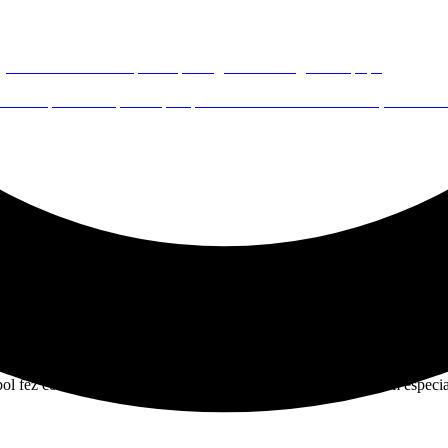
os do Palmeiras = R$5 de aposta grátis a cada gol da equipe
vestimento | T&C se aplicam | Requerimento SIGAP 0004/2024, autoriza
bol fez com que ele se aprofundasse no assunto e se tornasse um especia
bol fez com que ele se aprofundasse no assunto e se tornasse um especia