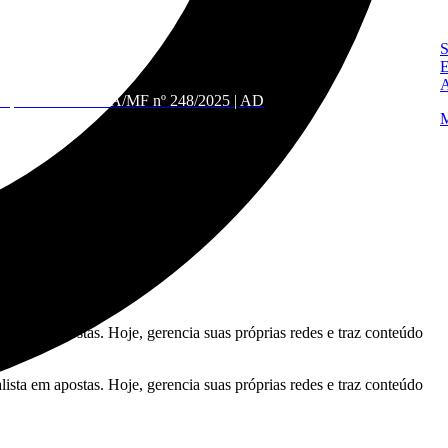
S
E
A
do pela Portaria SPA/MF nº 248/2025 | AD
M
lista em apostas. Hoje, gerencia suas próprias redes e traz conteúdo
lista em apostas. Hoje, gerencia suas próprias redes e traz conteúdo