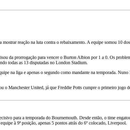
ostrar reação na luta contra o rebaixamento. A equipe somou 10 dos ú
cisou da prorrogação para vencer o Burton Albion por 1 a 0. Os probl
indo todas as 13 disputadas no London Stadium.
quipe na liga e apenas o segundo como mandante na temporada. Nuno Esp
u o Manchester United, já que Freddie Potts cumpre o primeiro jogo 
 decisivo para a temporada do Bournemouth. Desde então, o time engatou 
 equipe à 9ª posição, apenas 5 pontos atrás do 6º colocado, Liverpool.