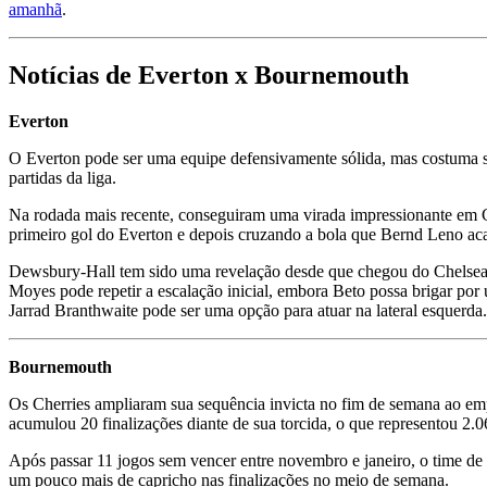
amanhã
.
Notícias de Everton x Bournemouth
Everton
O Everton pode ser uma equipe defensivamente sólida, mas costuma s
partidas da liga.
Na rodada mais recente, conseguiram uma virada impressionante em 
primeiro gol do Everton e depois cruzando a bola que Bernd Leno aca
Dewsbury-Hall tem sido uma revelação desde que chegou do Chelsea n
Moyes pode repetir a escalação inicial, embora Beto possa brigar po
Jarrad Branthwaite pode ser uma opção para atuar na lateral esquerda.
Bournemouth
Os Cherries ampliaram sua sequência invicta no fim de semana ao em
acumulou 20 finalizações diante de sua torcida, o que representou 2.0
Após passar 11 jogos sem vencer entre novembro e janeiro, o time de 
um pouco mais de capricho nas finalizações no meio de semana.