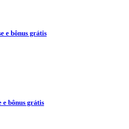
e e bônus grátis
 e bônus grátis