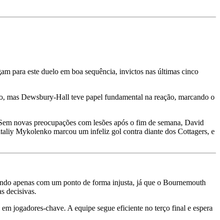
 para este duelo em boa sequência, invictos nas últimas cinco
po, mas Dewsbury-Hall teve papel fundamental na reação, marcando o
. Sem novas preocupações com lesões após o fim de semana, David
taliy Mykolenko marcou um infeliz gol contra diante dos Cottagers, e
cando apenas com um ponto de forma injusta, já que o Bournemouth
s decisivas.
em jogadores-chave. A equipe segue eficiente no terço final e espera