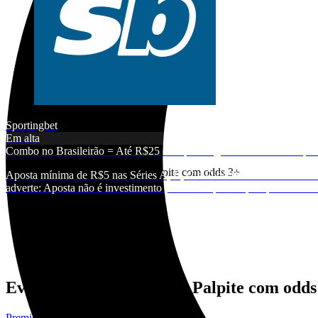
Sportingbet
Análises
/
Em alta
Futebol
/
Combo no Brasileirão = Até R$25 em apostas grátis!
Oferta válida par
Premier League
/
Everton x Bournemouth: Palpite com odds 3+
Aposta mínima de R$5 nas Séries A, B, C e D do Brasileirão e nas Sé
adverte: Aposta não é investimento | T&C se aplicam | Requeriment
Everton x Bournemouth: Palpite com odds
Premier League