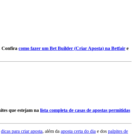
. Confira
como fazer um Bet Builder (Criar Aposta) na Betfair
e
ites que estejam na
lista completa de casas de apostas permitidas
,
dicas para criar aposta
, além da
aposta certa do dia
e dos
palpites de