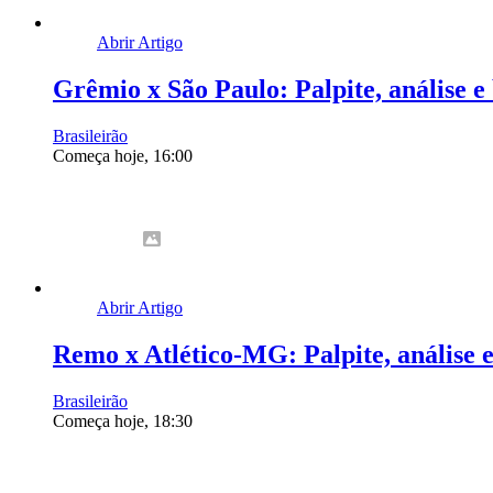
Abrir Artigo
Grêmio x São Paulo: Palpite, análise e
Brasileirão
Começa hoje, 16:00
Abrir Artigo
Remo x Atlético-MG: Palpite, análise e
Brasileirão
Começa hoje, 18:30