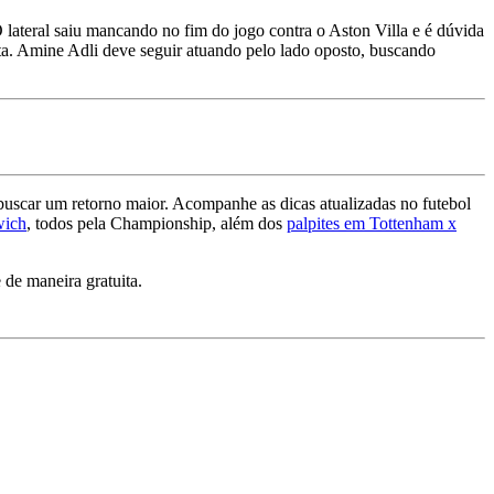
ateral saiu mancando no fim do jogo contra o Aston Villa e é dúvida
ta. Amine Adli deve seguir atuando pelo lado oposto, buscando
 buscar um retorno maior. Acompanhe as dicas atualizadas no futebol
wich
, todos pela Championship, além dos
palpites em Tottenham x
de maneira gratuita.