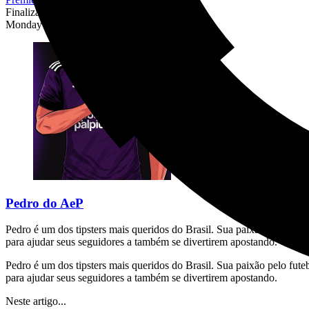
Finalizado
Monday 9 February, 2026
3 min de leitura
Pedro do AeP
Pedro é um dos tipsters mais queridos do Brasil. Sua paixão pelo fute
para ajudar seus seguidores a também se divertirem apostando.
Pedro é um dos tipsters mais queridos do Brasil. Sua paixão pelo fute
para ajudar seus seguidores a também se divertirem apostando.
Neste artigo...