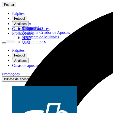
Fechar
Palpites
Futebol
Jogos
Análises
Competições
Casas de apostas
Todas as análises
Assistente Criador de Apostas
Promoções
Futebol
Assistente de Múltiplas
NBA
Probabilidades
UFC
Palpites
Futebol
Análises
Casas de apostas
Promoções
Bilhete de apostas
0