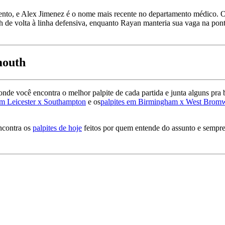
o, e Alex Jimenez é o nome mais recente no departamento médico. O l
 de volta à linha defensiva, enquanto Rayan manteria sua vaga na pon
mouth
 onde você encontra o melhor palpite de cada partida e junta alguns pra
em Leicester x Southampton
e os
palpites em Birmingham x West Brom
ncontra os
palpites de hoje
feitos por quem entende do assunto e sempre 