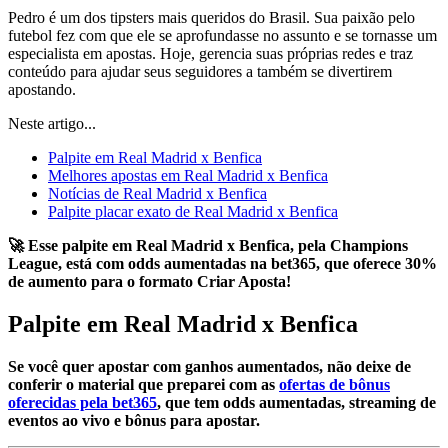
Pedro é um dos tipsters mais queridos do Brasil. Sua paixão pelo
futebol fez com que ele se aprofundasse no assunto e se tornasse um
especialista em apostas. Hoje, gerencia suas próprias redes e traz
conteúdo para ajudar seus seguidores a também se divertirem
apostando.
Neste artigo...
Palpite em Real Madrid x Benfica
Melhores apostas em Real Madrid x Benfica
Notícias de Real Madrid x Benfica
Palpite placar exato de Real Madrid x Benfica
🚀 Esse palpite em Real Madrid x Benfica, pela Champions
League, está com odds aumentadas na bet365, que oferece 30%
de aumento para o formato Criar Aposta!
Palpite em Real Madrid x Benfica
Se você quer apostar com ganhos aumentados, não deixe de
conferir o material que preparei com as
ofertas de bônus
oferecidas pela bet365
, que tem odds aumentadas, streaming de
eventos ao vivo e bônus para apostar.