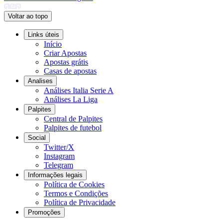
Voltar ao topo
Links úteis
Início
Criar Apostas
Apostas grátis
Casas de apostas
Analises
Análises Italia Serie A
Análises La Liga
Palpites
Central de Palpites
Palpites de futebol
Social
Twitter/X
Instagram
Telegram
Informações legais
Política de Cookies
Termos e Condições
Política de Privacidade
Promoções