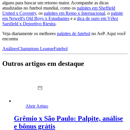
alguns para buscar um retorno maior. Acompanhe as dicas
atualizadas no futebol mundial, como os
palpites em Sheffield
United x Coventry
, os
palpites em Remo x Internacional
, o
palpite
em Newell's Old Boys x Estudiantes
e a
dica de ouro em Vélez
Sarsfield x Deportivo Riestra
.
Veja diariamente os melhores
palpites de futebol
no AeP. Aqui você
encontra
Análises
Champions League
Futebol
Outros artigos em destaque
Abrir Artigo
Grêmio x São Paulo: Palpite, análise
e bônus grátis