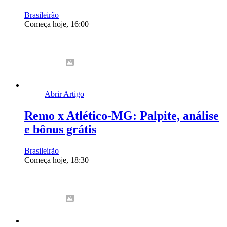
Brasileirão
Começa hoje, 16:00
Abrir Artigo
Remo x Atlético-MG: Palpite, análise
e bônus grátis
Brasileirão
Começa hoje, 18:30