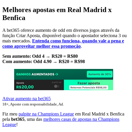
Melhores apostas em Real Madrid x
Benfica
A bet365 oferece aumento de odd em diversos jogos através da
função Criar Aposta, disponível quando o apostador seleciona 3 ou
mais mercados.
Entenda como funciona, quando vale a pena e
como aproveitar melhor essa promoção
.
Sem aumento: Odd 4 → R$20 = R$80
Com aumento: Odd 4.90 → R$20 = R$98
Ativar aumento na bet365
18+, Aposte com responsabilidade, Ad.
Fiz meu
palpite na Champions League
em Real Madrid x Benfica
pela
bet365
, uma das
melhores casas de apostas na Champions
League
!