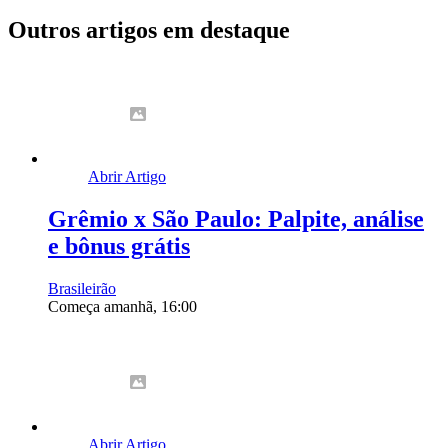
Outros artigos em destaque
Abrir Artigo
Grêmio x São Paulo: Palpite, análise
e bônus grátis
Brasileirão
Começa amanhã, 16:00
Abrir Artigo