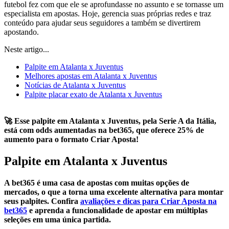
futebol fez com que ele se aprofundasse no assunto e se tornasse um
especialista em apostas. Hoje, gerencia suas próprias redes e traz
conteúdo para ajudar seus seguidores a também se divertirem
apostando.
Neste artigo...
Palpite em Atalanta x Juventus
Melhores apostas em Atalanta x Juventus
Notícias de Atalanta x Juventus
Palpite placar exato de Atalanta x Juventus
🚀 Esse palpite em Atalanta x Juventus, pela Serie A da Itália,
está com odds aumentadas na bet365, que oferece 25% de
aumento para o formato Criar Aposta!
Palpite em Atalanta x Juventus
A bet365 é uma casa de apostas com muitas opções de
mercados, o que a torna uma excelente alternativa para montar
seus palpites. Confira
avaliações e dicas para Criar Aposta na
bet365
e aprenda a funcionalidade de apostar em múltiplas
seleções em uma única partida.