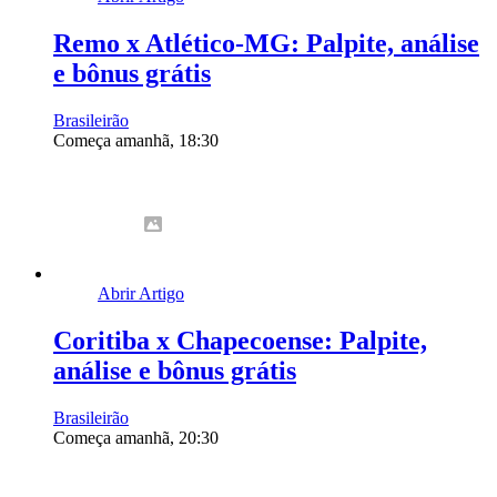
Remo x Atlético-MG: Palpite, análise
e bônus grátis
Brasileirão
Começa amanhã, 18:30
Abrir Artigo
Coritiba x Chapecoense: Palpite,
análise e bônus grátis
Brasileirão
Começa amanhã, 20:30