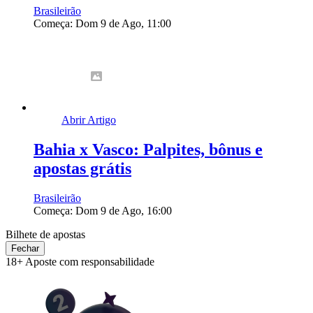
Brasileirão
Começa: Dom 9 de Ago, 11:00
Abrir Artigo
Bahia x Vasco: Palpites, bônus e
apostas grátis
Brasileirão
Começa: Dom 9 de Ago, 16:00
Bilhete de apostas
Fechar
18+ Aposte com responsabilidade