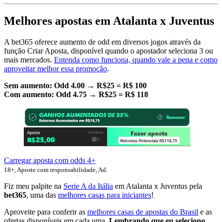
Melhores apostas em Atalanta x Juventus
A bet365 oferece aumento de odd em diversos jogos através da
função Criar Aposta, disponível quando o apostador seleciona 3 ou
mais mercados.
Entenda como funciona, quando vale a pena e como
aproveitar melhor essa promoção
.
Sem aumento: Odd 4.00 → R$25 = R$ 100
Com aumento: Odd 4.75 → R$25 = R$ 118
Carregar aposta com odds 4+
18+, Aposte com responsabilidade, Ad.
Fiz meu palpite na
Serie A da Itália
em Atalanta x Juventus pela
bet365
, uma das
melhores casas para iniciantes
!
Aproveite para conferir as
melhores casas de apostas do Brasil
e as
ofertas disponíveis em cada uma.
Lembrando que eu seleciono