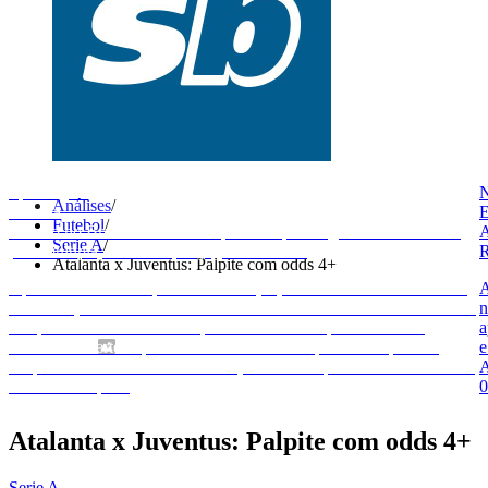
Sportingbet
N
Análises
/
Em alta
E
Futebol
/
Combo no Brasileirão = Até R$25 em apostas grátis!
Oferta válida
A
Serie A
/
para múltipla, realizada pré-jogo ou ao vivo
R
Atalanta x Juventus: Palpite com odds 4+
Aposta mínima de R$5 nas Séries A, B, C e D do Brasileirão e nas
A
Séries A1, A2 e A3 do Brasileirão Feminino com odds mínima de 3.
n
A Aposta Grátis será válida por 24 horas. +18 | Ministério da
a
Fazenda adverte: Aposta não é investimento | T&C se aplicam |
e
Requerimento SIGAP 0004/2024, autorizado pela Portaria SPA/MF
A
nº 248/2025 | AD
0
Atalanta x Juventus: Palpite com odds 4+
Serie A