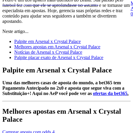
autorizado pela Portaria SPA/MF nº 248/2025 | AD
M
futebol fez com que ele se aprofundasse no assunto e se tornasse um
A
especialista em apostas. Hoje, gerencia suas próprias redes e traz
0
conteúdo para ajudar seus seguidores a também se divertirem
apostando.
Neste artigo...
Palpite em Arsenal x Crystal Palace
Melhores apostas em Arsenal x Crystal Palace
Notícias de Arsenal x Crystal Palace
Palpite placar exato de Arsenal x Crystal Palace
Palpite em Arsenal x Crystal Palace
Uma das melhores casas de aposta do mundo, a bet365 tem
Pagamento Antecipado no 2x0 e aposta que segue viva com a
Substituição+! Aqui no AeP você pode ver as
ofertas da bet365
.
Melhores apostas em Arsenal x Crystal
Palace
Carregar aposta com odds 4