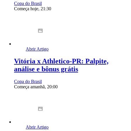
Copa do Brasil
Começa hoje, 21:30
Abrir Artigo
Vitória x Athletico-PR: Palpite,
análise e bônus grátis
Copa do Brasil
Começa amanhã, 20:00
Abrir Artigo