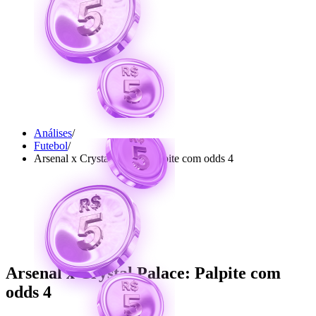
Análises
/
Futebol
/
Arsenal x Crystal Palace: Palpite com odds 4
Arsenal x Crystal Palace: Palpite com
odds 4