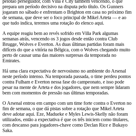
pelotão perseguidor, com Villa e City também vencendo, o que
prepara um período decisivo na disputa pelo título. Os Gunners
jogaram no sábado e enfrentam o Brighton em casa no próximo fim
de semana, que deve ser o foco principal de Mikel Arteta — e ao
que tudo indica, teremos uma rotação do elenco aqui.
A equipe reagiu bem ao revés sofrido em Villa Park algumas
semanas atrás, vencendo os 3 jogos desde então contra Club
Brugge, Wolves e Everton. As duas últimas partidas foram mais
difíceis do que a vitória na Bélgica, com o Wolves chegando muito
perto de causar uma das maiores surpresas da temporada no
Emirates.
Há uma clara expectativa de nervosismo no ambiente do Arsenal
neste período intenso. Na temporada passada, o time perdeu pontos
contra Fulham e Everton nessa fase do campeonato, e isso pode
pesar na mente de Arteta e dos jogadores, que nem sempre lidaram
bem com momentos de pressão nas últimas temporadas.
O Arsenal entrou em campo com um time forte contra o Everton no
fim de semana, o que dá pistas sobre a rotação que Mikel Arteta
deve adotar aqui. Eze, Madueke e Myles Lewis-Skelly não foram
utilizados, então a expectativa é que os três iniciem como titulares,
com descanso para jogadores-chave como Declan Rice e Bukayo
Saka.