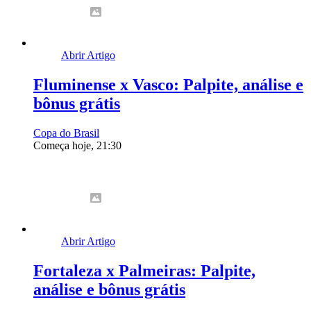
Abrir Artigo
Fluminense x Vasco: Palpite, análise e
bônus grátis
Copa do Brasil
Começa hoje, 21:30
Abrir Artigo
Fortaleza x Palmeiras: Palpite,
análise e bônus grátis