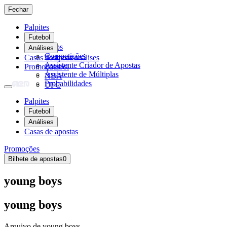
Fechar
Palpites
Futebol
Jogos
Análises
Competições
Casas de apostas
Todas as análises
Assistente Criador de Apostas
Promoções
Futebol
Assistente de Múltiplas
NBA
Probabilidades
UFC
Palpites
Futebol
Análises
Casas de apostas
Promoções
Bilhete de apostas
0
young boys
young boys
Arquivo de young boys