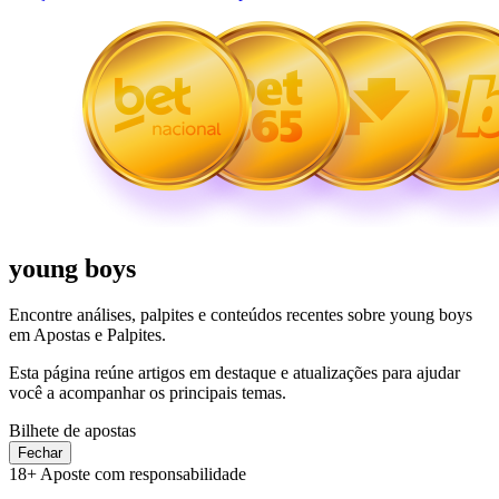
young boys
Encontre análises, palpites e conteúdos recentes sobre young boys
em Apostas e Palpites.
Esta página reúne artigos em destaque e atualizações para ajudar
você a acompanhar os principais temas.
Bilhete de apostas
Fechar
18+ Aposte com responsabilidade