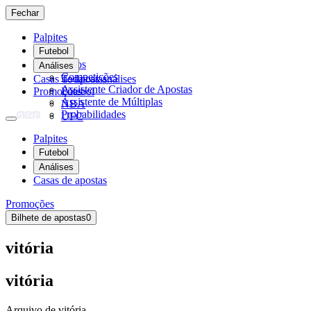
Fechar
Palpites
Futebol
Jogos
Análises
Competições
Casas de apostas
Todas as análises
Assistente Criador de Apostas
Promoções
Futebol
Assistente de Múltiplas
NBA
Probabilidades
UFC
Palpites
Futebol
Análises
Casas de apostas
Promoções
Bilhete de apostas
0
vitória
vitória
Arquivo de vitória