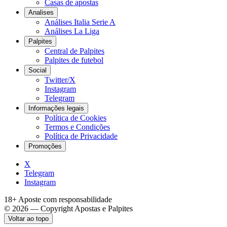
Casas de apostas
Analises
Análises Italia Serie A
Análises La Liga
Palpites
Central de Palpites
Palpites de futebol
Social
Twitter/X
Instagram
Telegram
Informações legais
Política de Cookies
Termos e Condições
Política de Privacidade
Promoções
X
Telegram
Instagram
18+ Aposte com responsabilidade
© 2026 — Copyright Apostas e Palpites
Voltar ao topo