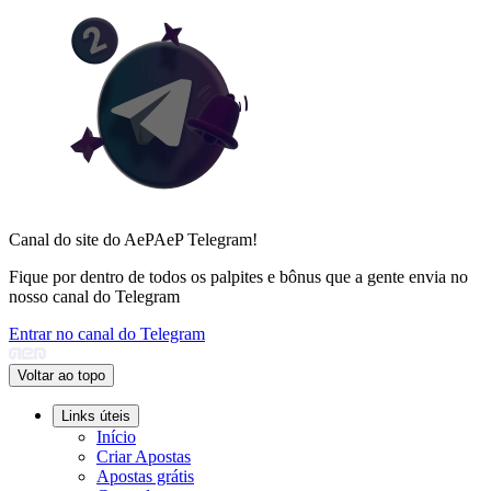
Canal do site do AeP
AeP Telegram!
Fique por dentro de todos os palpites e bônus que a gente envia no
nosso canal do Telegram
Entrar no canal do Telegram
Voltar ao topo
Links úteis
Início
Criar Apostas
Apostas grátis