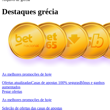
Destaques grécia
As melhores promoções de hoje
Ofertas atualizadas
Casas de apostas 100% seguras
Bônus e ganhos
aumentados
Pegar ofertas
As melhores promoções de hoje
Seleção de ofertas das casas de apostas