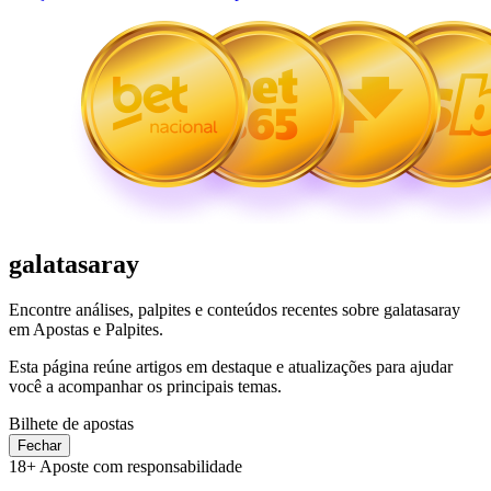
galatasaray
Encontre análises, palpites e conteúdos recentes sobre galatasaray
em Apostas e Palpites.
Esta página reúne artigos em destaque e atualizações para ajudar
você a acompanhar os principais temas.
Bilhete de apostas
Fechar
18+ Aposte com responsabilidade