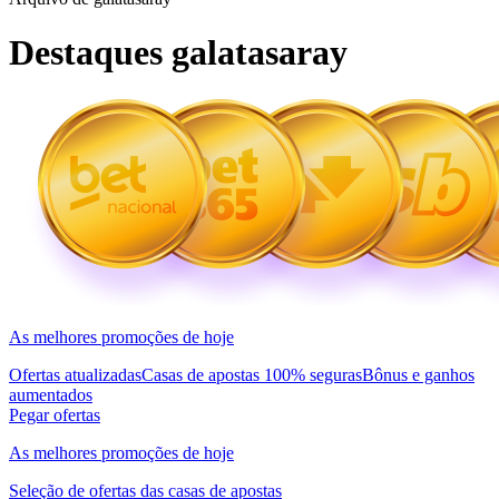
Destaques galatasaray
As melhores promoções de hoje
Ofertas atualizadas
Casas de apostas 100% seguras
Bônus e ganhos
aumentados
Pegar ofertas
As melhores promoções de hoje
Seleção de ofertas das casas de apostas