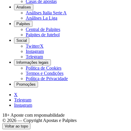
Casas de apostas
Analises
Análises Italia Serie A
Análises La Liga
Palpites
Central de Palpites
Palpites de futebol
Social
Twitter/X
Instagram
Telegram
Informações legais
Política de Cookies
Termos e Condições
Política de Privacidade
Promoções
X
Telegram
Instagram
18+ Aposte com responsabilidade
© 2026 — Copyright Apostas e Palpites
Voltar ao topo