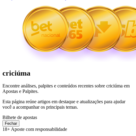
criciúma
Encontre análises, palpites e conteúdos recentes sobre criciúma em
Apostas e Palpites.
Esta página reúne artigos em destaque e atualizações para ajudar
você a acompanhar os principais temas.
Bilhete de apostas
Fechar
18+ Aposte com responsabilidade