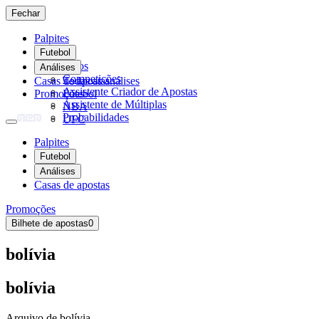
Fechar
Palpites
Futebol
Jogos
Análises
Competições
Casas de apostas
Todas as análises
Assistente Criador de Apostas
Promoções
Futebol
Assistente de Múltiplas
NBA
Probabilidades
UFC
Palpites
Futebol
Análises
Casas de apostas
Promoções
Bilhete de apostas
0
bolívia
bolívia
Arquivo de bolívia