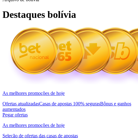
Destaques bolívia
As melhores promoções de hoje
Ofertas atualizadas
Casas de apostas 100% seguras
Bônus e ganhos
aumentados
Pegar ofertas
As melhores promoções de hoje
Seleção de ofertas das casas de apostas