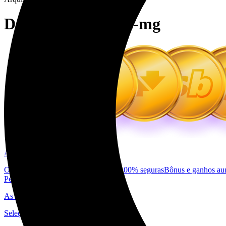
Destaques américa-mg
As melhores promoções de hoje
Ofertas atualizadas
Casas de apostas 100% seguras
Bônus e ganhos au
Pegar ofertas
As melhores promoções de hoje
Seleção de ofertas das casas de apostas