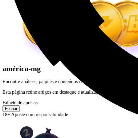
américa-mg
Encontre análises, palpites e conteúdos recentes sobre américa-mg em 
Esta página reúne artigos em destaque e atualizações para ajudar voc
Bilhete de apostas
Fechar
18+ Aposte com responsabilidade