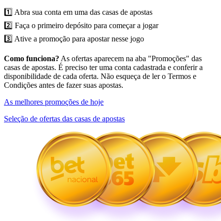
1️⃣ Abra sua conta em uma das casas de apostas
2️⃣ Faça o primeiro depósito para começar a jogar
3️⃣ Ative a promoção para apostar nesse jogo
Como funciona?
As ofertas aparecem na aba "Promoções" das
casas de apostas. É preciso ter uma conta cadastrada e conferir a
disponibilidade de cada oferta. Não esqueça de ler o Termos e
Condições antes de fazer suas apostas.
As melhores promoções de hoje
Seleção de ofertas das casas de apostas