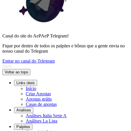
Canal do site do AeP
AeP Telegram!
Fique por dentro de todos os palpites e bônus que a gente envia no
nosso canal do Telegram
Entrar no canal do Telegram
Voltar ao topo
Links úteis
Início
Criar Apostas
Apostas grátis
Casas de apostas
Analises
Análises Italia Serie A
Análises La Liga
Palpites