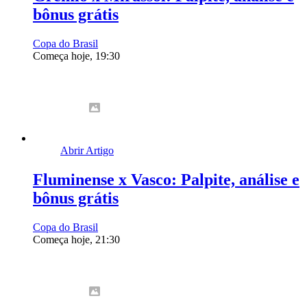
bônus grátis
Copa do Brasil
Começa hoje, 19:30
Abrir Artigo
Fluminense x Vasco: Palpite, análise e
bônus grátis
Copa do Brasil
Começa hoje, 21:30