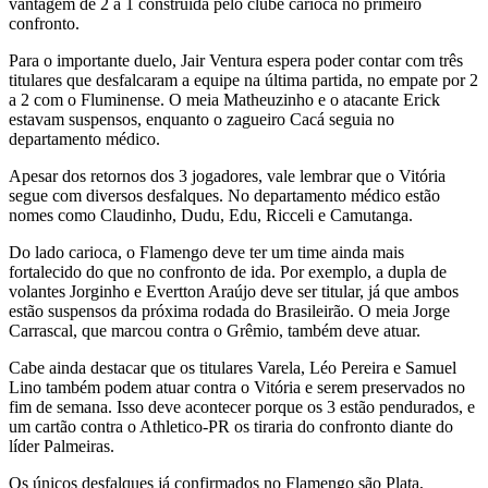
vantagem de 2 a 1 construída pelo clube carioca no primeiro
confronto.
Para o importante duelo, Jair Ventura espera poder contar com três
titulares que desfalcaram a equipe na última partida, no empate por 2
a 2 com o Fluminense. O meia Matheuzinho e o atacante Erick
estavam suspensos, enquanto o zagueiro Cacá seguia no
departamento médico.
Apesar dos retornos dos 3 jogadores, vale lembrar que o Vitória
segue com diversos desfalques. No departamento médico estão
nomes como Claudinho, Dudu, Edu, Ricceli e Camutanga.
Do lado carioca, o Flamengo deve ter um time ainda mais
fortalecido do que no confronto de ida. Por exemplo, a dupla de
volantes Jorginho e Evertton Araújo deve ser titular, já que ambos
estão suspensos da próxima rodada do Brasileirão. O meia Jorge
Carrascal, que marcou contra o Grêmio, também deve atuar.
Cabe ainda destacar que os titulares Varela, Léo Pereira e Samuel
Lino também podem atuar contra o Vitória e serem preservados no
fim de semana. Isso deve acontecer porque os 3 estão pendurados, e
um cartão contra o Athletico-PR os tiraria do confronto diante do
líder Palmeiras.
Os únicos desfalques já confirmados no Flamengo são Plata,