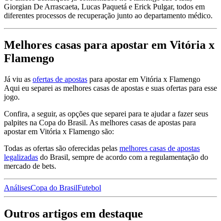
Giorgian De Arrascaeta, Lucas Paquetá e Erick Pulgar, todos em
diferentes processos de recuperação junto ao departamento médico.
Melhores casas para apostar em Vitória x
Flamengo
Já viu as
ofertas de apostas
para apostar em Vitória x Flamengo
Aqui eu separei as melhores casas de apostas e suas ofertas para esse
jogo.
Confira, a seguir, as opções que separei para te ajudar a fazer seus
palpites na Copa do Brasil. As melhores casas de apostas para
apostar em Vitória x Flamengo são:
Todas as ofertas são oferecidas pelas
melhores casas de apostas
legalizadas
do Brasil, sempre de acordo com a regulamentação do
mercado de bets.
Análises
Copa do Brasil
Futebol
Outros artigos em destaque