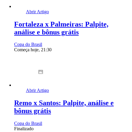
Abrir Artigo
Fortaleza x Palmeiras: Palpite,
análise e bônus grátis
Copa do Brasil
Começa hoje, 21:30
Abrir Artigo
Remo x Santos: Palpite, análise e
bônus grátis
Copa do Brasil
Finalizado