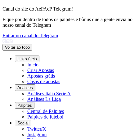
Canal do site do AeP
AeP Telegram!
Fique por dentro de todos os palpites e bônus que a gente envia no
nosso canal do Telegram
Entrar no canal do Telegram
Voltar ao topo
Links úteis
Início
Criar Apostas
Apostas grátis
Casas de apostas
Analises
Análises Italia Serie A
Análises La Liga
Palpites
Central de Palpites
Palpites de futebol
Social
Twitter/X
Instagram