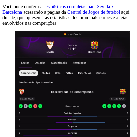
Você pode conferir as
estatísticas completas para Sevilla x
Barcelona
acessando a página da
Central de Jogos de futebol
aqui
do site, que apresenta as estatísticas dos principais clubes e atletas
envolvidos nas competições.