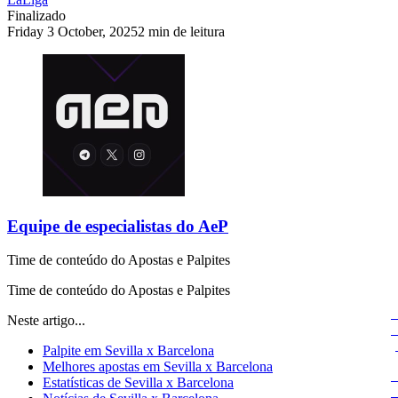
Finalizado
Friday 3 October, 2025
2 min de leitura
Equipe de especialistas do AeP
Time de conteúdo do Apostas e Palpites
Time de conteúdo do Apostas e Palpites
S
Neste artigo...
A
j
Palpite em Sevilla x Barcelona
Melhores apostas em Sevilla x Barcelona
S
Estatísticas de Sevilla x Barcelona
i