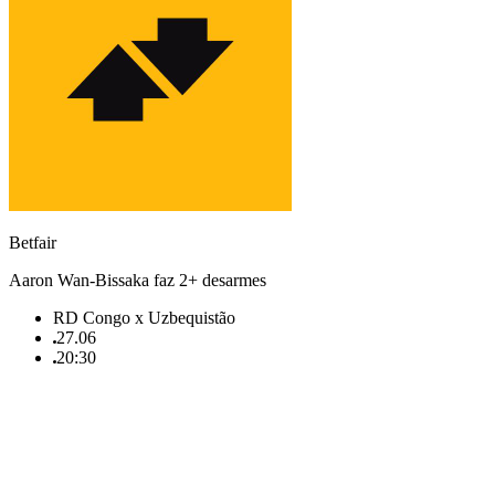
Betfair
Aaron Wan-Bissaka faz 2+ desarmes
RD Congo x Uzbequistão
27.06
20:30