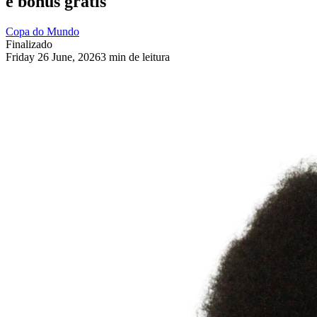
e bônus grátis
Copa do Mundo
Finalizado
Friday 26 June, 2026
3 min de leitura