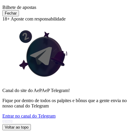
Bilhete de apostas
Fechar
18+ Aposte com responsabilidade
Canal do site do AeP
AeP Telegram!
Fique por dentro de todos os palpites e bônus que a gente envia no
nosso canal do Telegram
Entrar no canal do Telegram
Voltar ao topo