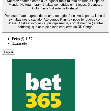
Karimov aparece como o 2º jogador mais faltoso de toda a Copa do
Mundo. No total, foram 8 faltas cometidas em 2 jogos: 3 contra a
Colômbia e 5 diante de Portugal.
Por isso, é até surpreendente uma cotação tão elevada para a linha de
2+ faltas neste sábado. Até porque Karimov pode ter duelos com
Wissa (4 faltas sofridas) e, principalmente, com Kayembe (3 faltas
sofridas), que atua pelo lado esquerdo da RD Congo.
Feito @ 1.57
Expirado
Copiar