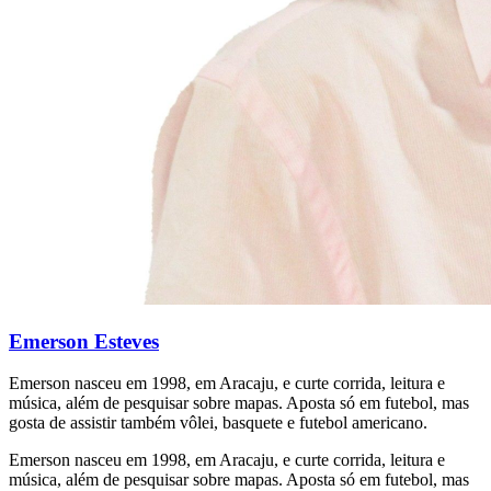
Emerson Esteves
Emerson nasceu em 1998, em Aracaju, e curte corrida, leitura e
música, além de pesquisar sobre mapas. Aposta só em futebol, mas
gosta de assistir também vôlei, basquete e futebol americano.
Emerson nasceu em 1998, em Aracaju, e curte corrida, leitura e
música, além de pesquisar sobre mapas. Aposta só em futebol, mas