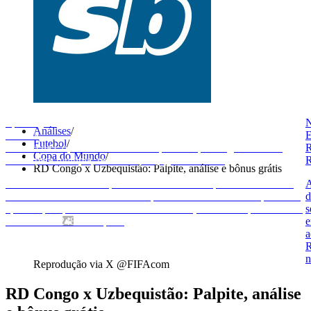
Sportingbet
N
Análises
/
Em alta
E
Futebol
/
Combo na Copa do Brasil = Até R$25 em apostas grátis!
Oferta
R
Copa do Mundo
/
válida para múltipla, realizada pré-jogo ou ao vivo
R
RD Congo x Uzbequistão: Palpite, análise e bônus grátis
Odds mínima de 3. A Aposta Grátis será válida por 24 horas. +18 |
A
Ministério da Fazenda adverte: Aposta não é investimento | T&C se
d
aplicam | Requerimento SIGAP 0004/2024, autorizado pela Portaria
s
SPA/MF nº 248/2025 | AD
e
a
R
n
Reprodução via X @FIFAcom
RD Congo x Uzbequistão: Palpite, análise