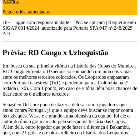
Agora 2
Pegue odds aumentadas
18+ | Jogue com responsabilidade | T&C se aplicam | Requerimento
SIGAP 0014/2024, autorizado pela Portaria SPA/MF nº 248/2025 |
AD
Prévia: RD Congo x Uzbequistão
Em busca da sua primeira vitória na história das Copas do Mundo, a
RD Congo enfrenta o Uzbequistão sonhando com uma das vagas
entre os melhores terceiros colocados. Os Leopardos empataram
com Portugal na estreia (1x1) e perderam para a Colômbia na 2ª
rodada (1x0). Com 1 ponto, em caso de vitória, têm boas chances de
ficar entre os 8 melhores terceiros.
Sebastien Desabre pode desfazer a defesa com 5 jogadores que
atuou contra Portugal, já que a equipe deve buscar se impor contra
os uzbeques. Wissa é a grande arma ofensiva da equipe: foi ele o
autor do único gol marcado pela seleção na história das Copas.
Além dele, outro jogador que pode fazer a diferença é Bakambu,
que, com 21 gols, é o maior artilheiro da história dos Leopardos.