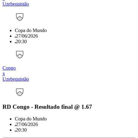
Uzebequistão
Copa do Mundo
27/06/2026
20:30
Congo
x
Uzebequistão
RD Congo - Resultado final @ 1.67
Copa do Mundo
27/06/2026
20:30