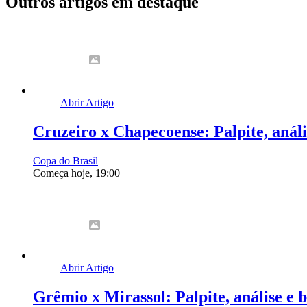
Outros artigos em destaque
Abrir Artigo
Cruzeiro x Chapecoense: Palpite, análi
Copa do Brasil
Começa hoje, 19:00
Abrir Artigo
Grêmio x Mirassol: Palpite, análise e b