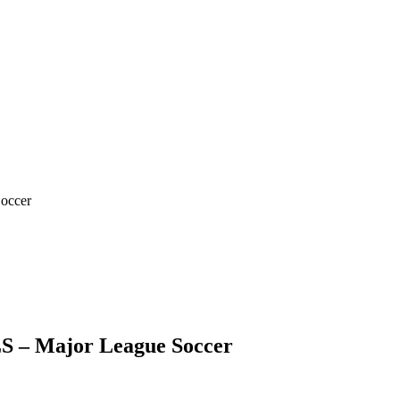
Soccer
MLS – Major League Soccer