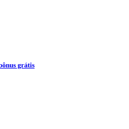
bônus grátis