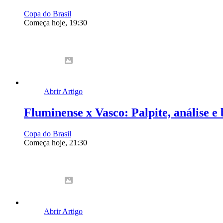
Copa do Brasil
Começa hoje, 19:30
Abrir Artigo
Fluminense x Vasco: Palpite, análise e 
Copa do Brasil
Começa hoje, 21:30
Abrir Artigo