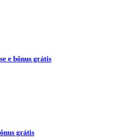
se e bônus grátis
ônus grátis