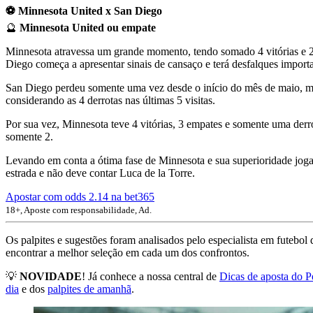
⚽
Minnesota United x San Diego
🔮
Minnesota United ou empate
Minnesota atravessa um grande momento, tendo somado 4 vitórias e 2
Diego começa a apresentar sinais de cansaço e terá desfalques importa
San Diego perdeu somente uma vez desde o início do mês de maio, mas
considerando as 4 derrotas nas últimas 5 visitas.
Por sua vez, Minnesota teve 4 vitórias, 3 empates e somente uma derr
somente 2.
Levando em conta a ótima fase de Minnesota e sua superioridade jog
estrada e não deve contar Luca de la Torre.
Apostar com odds 2.14 na bet365
18+, Aposte com responsabilidade, Ad.
Os palpites e sugestões foram analisados pelo especialista em futebo
encontrar a melhor seleção em cada um dos confrontos.
💡
NOVIDADE
! Já conhece a nossa central de
Dicas de aposta do P
dia
e dos
palpites de amanhã
.