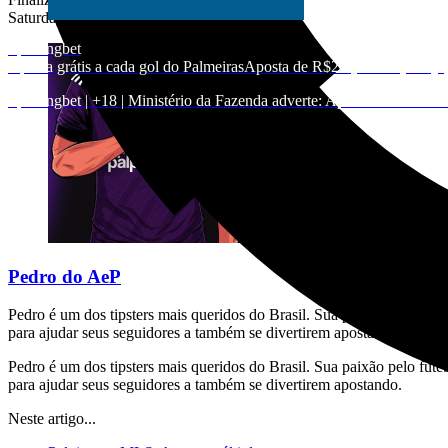
Saturday 14 June, 2025
2 min de leitura
Sportingbet
Aposta grátis a cada gol do Palmeiras
Aposta de R$20 (odd 2+) em jog
Sportingbet | +18 | Ministério da Fazenda adverte: Aposta não é in
Pedro do AeP
Pedro é um dos tipsters mais queridos do Brasil. Sua paixão pelo fute
para ajudar seus seguidores a também se divertirem apostando.
Pedro é um dos tipsters mais queridos do Brasil. Sua paixão pelo fute
para ajudar seus seguidores a também se divertirem apostando.
Neste artigo...